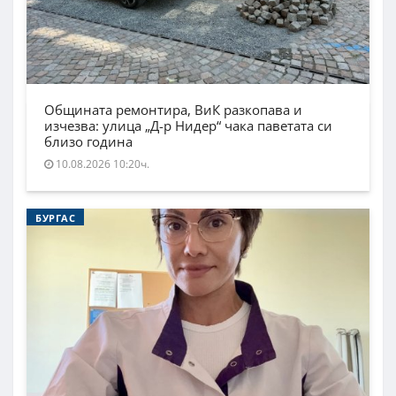
Общината ремонтира, ВиК разкопава и
изчезва: улица „Д-р Нидер“ чака паветата си
близо година
10.08.2026 10:20ч.
БУРГАС