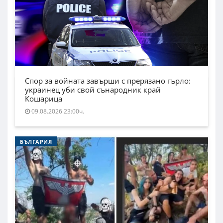
Спор за войната завърши с прерязано гърло:
украинец уби свой сънародник край
Кошарица
09.08.2026 23:00ч.
БЪЛГАРИЯ