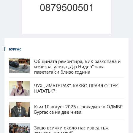
БУРГАС
Общината ремонтира, ВиК разкопава и
изчезва: улица „Д-р Нидер“ чака
паветата си близо година
ЧУХ „ИМАТЕ РАК“. КАКВО ПРАВЯ ОТТУК
НАТАТЪК?
Към 10 август 2026 г. рокадите в ОДМВР
Бургас са на две нива.
Защо всички около нас изведнъж
станаха „идиоти“?