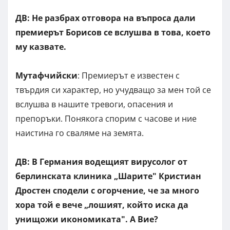
ДВ: Не разбрах отговора на въпроса дали
премиерът Борисов се вслушва в това, което
му казвате.
Мутафчийски
: Премиерът е известен с
твърдия си характер, но учудващо за мен той се
вслушва в нашите тревоги, опасения и
препоръки. Понякога спорим с часове и ние
наистина го сваляме на земята.
ДВ: В Германия водещият вирусолог от
берлинската клиника „Шарите" Кристиан
Дростен сподели с огорчение, че за много
хора той е вече „лошият, който иска да
унищожи икономиката". А Вие?