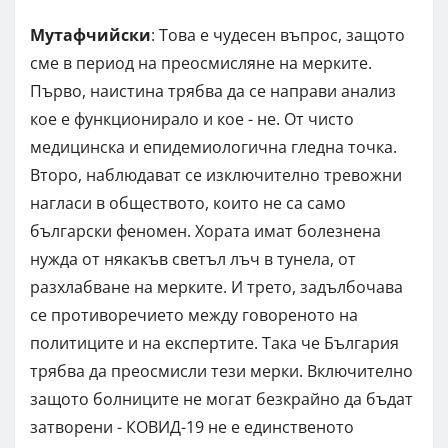
Мутафчийски
: Това е чудесен въпрос, защото
сме в период на преосмисляне на мерките.
Първо, наистина трябва да се направи анализ
кое е функционирало и кое - не. От чисто
медицинска и епидемиологична гледна точка.
Второ, наблюдават се изключително тревожни
нагласи в обществото, които не са само
български феномен. Хората имат болезнена
нужда от някакъв светъл лъч в тунела, от
разхлабване на мерките. И трето, задълбочава
се противоречието между говореното на
политиците и на експертите. Така че България
трябва да преосмисли тези мерки. Включително
защото болниците не могат безкрайно да бъдат
затворени - КОВИД-19 не е единственото