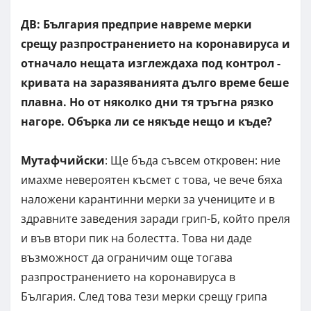
ДВ: България предприе навреме мерки
срещу разпространението на коронавируса и
отначало нещата изглеждаха под контрол -
кривата на заразяванията дълго време беше
плавна. Но от няколко дни тя тръгна рязко
нагоре. Обърка ли се някъде нещо и къде?
Мутафчийски
: Ще бъда съвсем откровен: ние
имахме невероятен късмет с това, че вече бяха
наложени карантинни мерки за учениците и в
здравните заведения заради грип-Б, който преля
и във втори пик на болестта. Това ни даде
възможност да ограничим още тогава
разпространението на коронавируса в
България. След това тези мерки срещу грипа