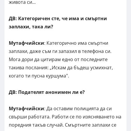
живота си...
ДВ: Категоричен сте, че има и смъртни
заплахи, така ли?
Мутафчийски
: Категорично има смъртни
заплахи, даже съм ги запазил в телефона си.
Мога дори да цитирам едно от последните
такива послания: „Искам да бъдеш усмихнат,
когато ти пусна куршума".
ДВ: Подателят анонимен ли е?
Мутафчийски
: Да оставим полицията да си
свърши работата. Работи се по изясняването на
поредния такъв случай. Смъртните заплахи се