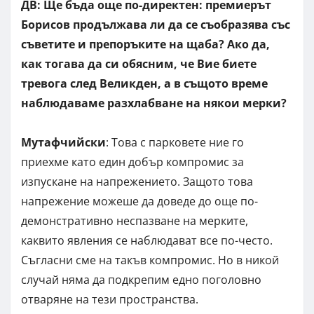
ДВ: Ще бъда още по-директен: премиерът
Борисов продължава ли да се съобразява със
съветите и препоръките на щаба? Ако да,
как тогава да си обясним, че Вие биете
тревога след Великден, а в същото време
наблюдаваме разхлабване на някои мерки?
Мутафчийски
: Това с парковете ние го
приехме като един добър компромис за
изпускане на напрежението. Защото това
напрежение можеше да доведе до още по-
демонстративно неспазване на мерките,
каквито явления се наблюдават все по-често.
Съгласни сме на такъв компромис. Но в никой
случай няма да подкрепим едно поголовно
отваряне на тези пространства.