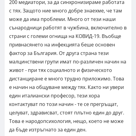
200 медиатори, за да синхронизираме работата
с тях. Защото ние много добре знаехме, че там
може да има проблеми. Много от тези наши
сънародници работят в чужбина, включително в
страни с големи огнища на КОВИД-19. Въобще
привнасянето на инфекцията беше основен
фактор за България. От друга страна тези
малцинствени групи имат по-различен начин на
живот - при тях социалното и физическото
дистанциране е много трудно приложимо. Това
е начин на общуване между тях. Както ни увери
един италиански професор, тези хора
контактуват по този начин - те се прегръщат,
целуват, здрависват, стоят плътно един до друг.
Това е народопсихология, нещо, което не може
да бъде изтръгнато за един ден.