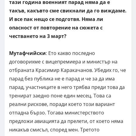
тази година военният парад няма да е
такъв, какъвто сме свикнали да го виждаме.
И все пак нещо се подготвя. Няма ли
опасност от повторение на сюжета с
честването на 3 март?
Мутафчийски
: Ето какво последно
договорихме с вицепремиера и министър на
отбраната Красимир Каракачанов. Убедих го, че
парад без публика не е парад и че за да има
парад, участниците в него трябва преди това да
тренират заедно поне един месец. Това са
реални рискове, поради което този вариант
отпадна бързо. Тогава министерството
предложи авиацията да прелети, от което няма
никакъв смисъл, според мен. Третото