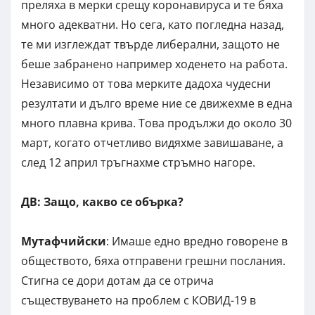
преляха в мерки срещу коронавируса и те бяха
много адекватни. Но сега, като погледна назад,
те ми изглеждат твърде либерални, защото не
беше забранено например ходенето на работа.
Независимо от това мерките дадоха чудесни
резултати и дълго време ние се движехме в една
много плавна крива. Това продължи до около 30
март, когато отчетливо видяхме завишаване, а
след 12 април тръгнахме стръмно нагоре.
ДВ: Защо, какво се обърка?
Мутафчийски
: Имаше едно вредно говорене в
обществото, бяха отправени грешни послания.
Стигна се дори дотам да се отрича
съществуването на проблем с КОВИД-19 в