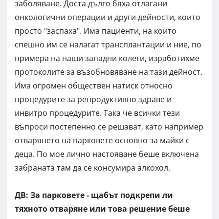
заболяване. Доста дълго бяха отлагани
онкологични операции и други дейности, които
просто "заспаха". Има пациенти, на които
спешно им се налагат трансплантации и ние, по
примера на наши западни колеги, изработихме
протоколите за възобновяване на тази дейност.
Има огромен обществен натиск относно
процедурите за репродуктивно здраве и
инвитро процедурите. Така че всички тези
въпроси постепенно се решават, като например
отварянето на парковете основно за майки с
деца. По мое лично настояване беше включена
забраната там да се консумира алкохол.
ДВ: За парковете - щабът подкрепи ли
тяхното отваряне или това решение беше