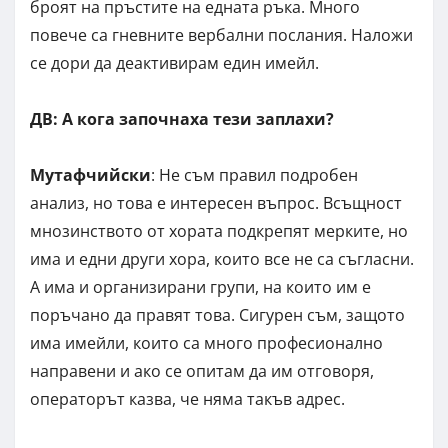
броят на пръстите на едната ръка. Много
повече са гневните вербални послания. Наложи
се дори да деактивирам един имейл.
ДВ: А кога започнаха тези заплахи?
Мутафчийски
: Не съм правил подробен
анализ, но това е интересен въпрос. Всъщност
мнозинството от хората подкрепят мерките, но
има и едни други хора, които все не са съгласни.
А има и организирани групи, на които им е
поръчано да правят това. Сигурен съм, защото
има имейли, които са много професионално
направени и ако се опитам да им отговоря,
операторът казва, че няма такъв адрес.