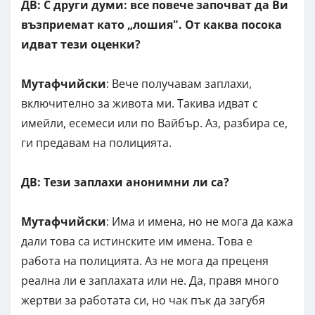
ДВ: С други думи: все повече започват да Ви
възприемат като „лошия". От каква посока
идват тези оценки?
Мутафчийски
: Вече получавам заплахи,
включително за живота ми. Такива идват с
имейли, есемеси или по Вайбър. Аз, разбира се,
ги предавам на полицията.
ДВ: Тези заплахи анонимни ли са?
Мутафчийски
: Има и имена, но не мога да кажа
дали това са истинските им имена. Това е
работа на полицията. Аз не мога да преценя
реална ли е заплахата или не. Да, правя много
жертви за работата си, но чак пък да загубя