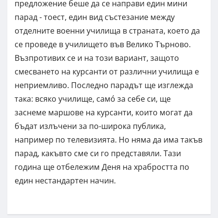
предложение беше да се направи един мини
парад - тоест, един вид състезание между
отделните военни училища в страната, което да
се проведе в училището във Велико Търново.
Възпротивих се и на този вариант, защото
смесването на курсанти от различни училища е
неприемливо. Последно парадът ще изглежда
така: всяко училище, самó за себе си, ще
заснеме маршове на курсанти, които могат да
бъдат излъчени за по-широка публика,
например по телевизията. Но няма да има такъв
парад, какъвто сме си го представяли. Тази
година ще отбележим Деня на храбростта по
един нестандартен начин.