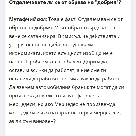
Отдалечавате ли се от образа на "добрия"?
Мутафчийски
: Това е факт. Отдалечавам се от
образа на добрия. Моят образ твърде често
вече се сатанизира. В смисъл, че действията и
упоритостта на щаба разрушавали
икономиката, което всъщност изобщо не е
вярно. Проблемът е глобален. Дори и да
оставим всички да работят, а ние сме ги
оставили да работят, те няма какво да работя.
Да вземем автомобилния бранш: те могат да си
произвеждат колкото искат фарове за
мерцедеси, но ако Мерцедес не произвежда
мерцедеси и ако пазарът не търси мерцедеси,
аз ли съм виновен?