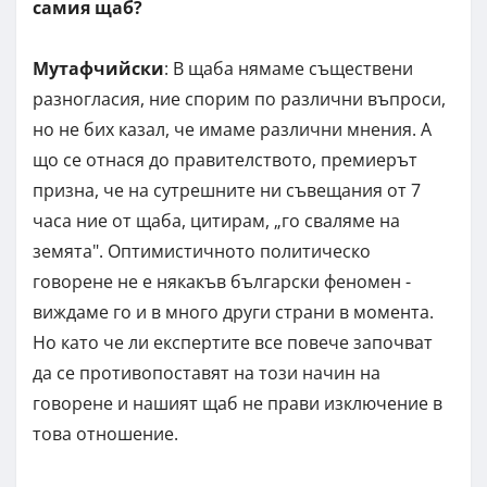
самия щаб?
Мутафчийски
: В щаба нямаме съществени
разногласия, ние спорим по различни въпроси,
но не бих казал, че имаме различни мнения. А
що се отнася до правителството, премиерът
призна, че на сутрешните ни съвещания от 7
часа ние от щаба, цитирам, „го сваляме на
земята". Оптимистичното политическо
говорене не е някакъв български феномен -
виждаме го и в много други страни в момента.
Но като че ли експертите все повече започват
да се противопоставят на този начин на
говорене и нашият щаб не прави изключение в
това отношение.