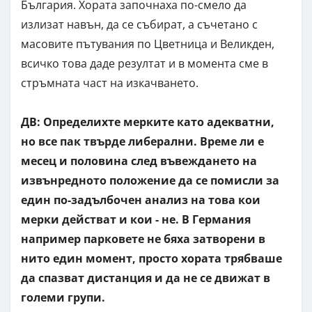
България. Хората започнаха по-смело да
излизат навън, да се събират, а съчетано с
масовите пътувания по Цветница и Великден,
всичко това даде резултат и в момента сме в
стръмната част на изкачването.
ДВ: Определихте мерките като адекватни,
но все пак твърде либерални. Време ли е
месец и половина след въвеждането на
извънредното положение да се помисли за
един по-задълбочен анализ на това кои
мерки действат и кои - не. В Германия
например парковете не бяха затворени в
нито един момент, просто хората трябваше
да спазват дистанция и да не се движат в
големи групи.