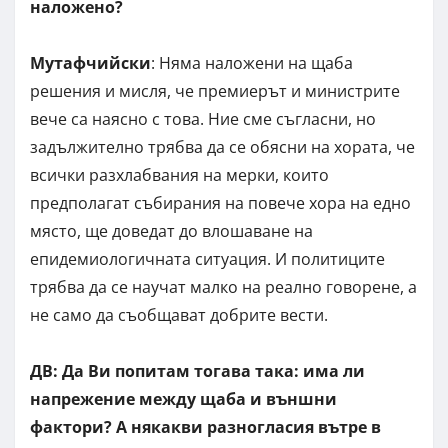
наложено?
Мутафчийски
: Няма наложени на щаба
решения и мисля, че премиерът и министрите
вече са наясно с това. Ние сме съгласни, но
задължително трябва да се обясни на хората, че
всички разхлабвания на мерки, които
предполагат събирания на повече хора на едно
място, ще доведат до влошаване на
епидемиологичната ситуация. И политиците
трябва да се научат малко на реално говорене, а
не само да съобщават добрите вести.
ДВ: Да Ви попитам тогава така: има ли
напрежение между щаба и външни
фактори? А някакви разногласия вътре в