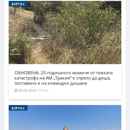
БУРГАС
ОБНОВЕНА: 20-годишното момиче от тежката
катастрофа на АМ „Тракия“ е спряло да диша,
поставено е на командно дишане
08.08.2026 17:11ч.
БУРГАС