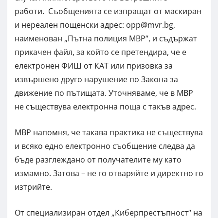
работи. Съобщенията се изпращат от маскиран
и нереален пощенски адрес:
opp@mvr.bg
,
наименован „Пътна полиция МВР“, и съдържат
прикачен файл, за който се претендира, че е
електронен ФИШ от КАТ или призовка за
извършено друго нарушение по Закона за
движение по пътищата. Уточняваме, че в МВР
не съществува електронна поща с такъв адрес.
МВР напомня, че такава практика не съществува
и всяко едно електронно съобщение следва да
бъде разглеждано от получателите му като
измамно. Затова – не го отваряйте и директно го
изтрийте.
От специализиран отдел „Киберпрестъпност“ на