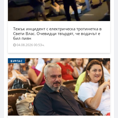
Тежък инцидент с електрическа тротинетка в
Свети Влас. Очевидци твърдят, че водачът е
бил пиян
04.08.2026 00:53ч.
БУРГАС