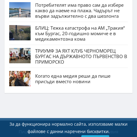
Потребителят има право сам да избере
какво да наеме на плажа. Чадърът не
върви задължително с два шезлонга
БЛИЦ: Тежка катастрофа на АМ „Тракия“
към Бургас, 20-годишно момиче е в
медикаментозна кома
ТРИУМФ ЗА ЯХТ КЛУБ ЧЕРНОМОРЕЦ
БУРГАС НА ДЪРЖАВНОТО ПЪРВЕНСТВО В
ПРИМОРСКО
Когато една медия реши да пише
присъди вместо новини
За да функционира нормално сайта, използваме малки
файлове с данни наречени бисквитки.
Пишете ни
Реклама
Екип
Общи условия