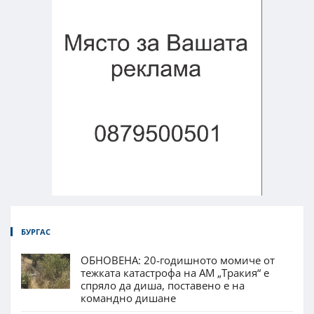
БУРГАС
ОБНОВЕНА: 20-годишното момиче от
тежката катастрофа на АМ „Тракия“ е
спряло да диша, поставено е на
командно дишане