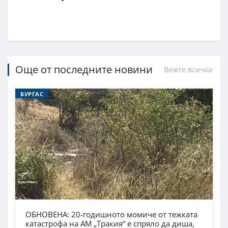
Още от последните новини
Вижте всички
БУРГАС
ОБНОВЕНА: 20-годишното момиче от тежката
катастрофа на АМ „Тракия“ е спряло да диша,