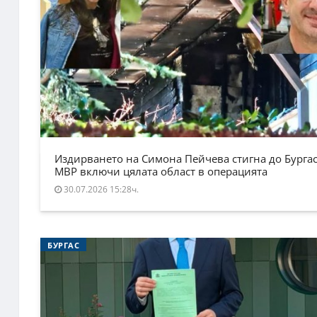
Издирването на Симона Пейчева стигна до Бургас
МВР включи цялата област в операцията
30.07.2026 15:28ч.
БУРГАС