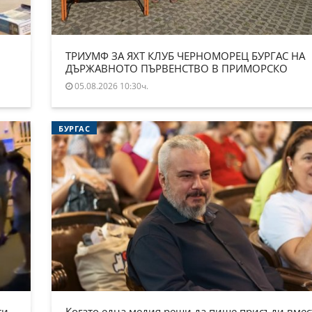
ТРИУМФ ЗА ЯХТ КЛУБ ЧЕРНОМОРЕЦ БУРГАС НА
ДЪРЖАВНОТО ПЪРВЕНСТВО В ПРИМОРСКО
05.08.2026 10:30ч.
БУРГАС
ти
Когато една медия реши да пише присъди вмес