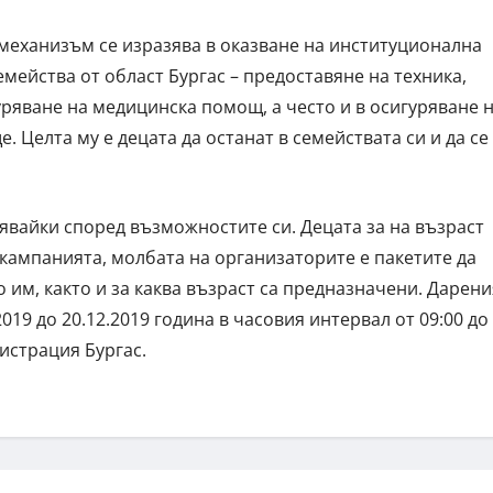
механизъм се изразява в оказване на институционална
мейства от област Бургас – предоставяне на техника,
уряване на медицинска помощ, а често и в осигуряване 
 Целта му е децата да останат в семействата си и да се
рявайки според възможностите си. Децата за на възраст
а кампанията, молбата на организаторите е пакетите да
им, както и за каква възраст са предназначени. Дарени
019 до 20.12.2019 година в часовия интервал от 09:00 до
нистрация Бургас.