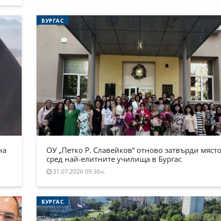
БУРГАС
на
ОУ „Петко Р. Славейков“ отново затвърди място
сред най-елитните училища в Бургас
31.07.2026 09:36ч.
БУРГАС