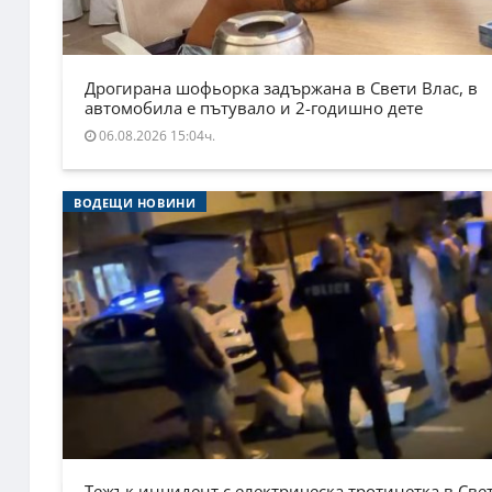
Дрогирана шофьорка задържана в Свети Влас, в
автомобила е пътувало и 2-годишно дете
06.08.2026 15:04ч.
ВОДЕЩИ НОВИНИ
Тежък инцидент с електрическа тротинетка в Све