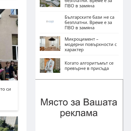
безплатни. Време е за
ПВО в замяна
Българските бази не са
безплатни. Време е за
ПВО в замяна
Микроцимент –
модерни повърхности с
характер
Когато алгоритъмът се
превърне в присъда
то си