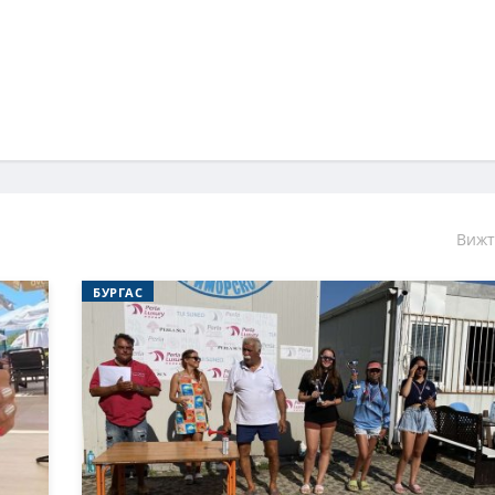
Вижт
БУРГАС