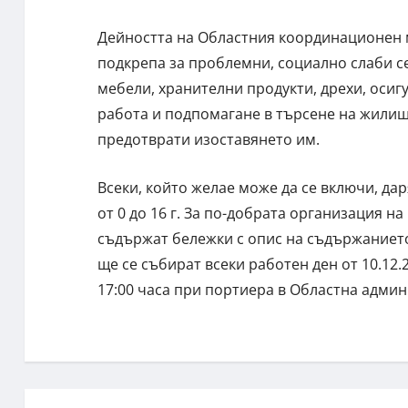
Дейността на Областния координационен 
подкрепа за проблемни, социално слаби се
мебели, хранителни продукти, дрехи, осиг
работа и подпомагане в търсене на жилище.
предотврати изоставянето им.
Всеки, който желае може да се включи, да
от 0 до 16 г. За по-добрата организация н
съдържат бележки с опис на съдържанието 
ще се събират всеки работен ден от 10.12.2
17:00 часа при портиера в Областна адми