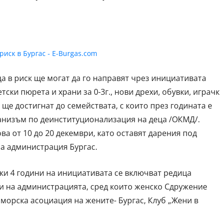
а в риск ще могат да го направят чрез инициативата
тски пюрета и храни за 0-3г., нови дрехи, обувки, играч
ще достигнат до семействата, с които през годината е
низъм по деинституционализация на деца /OКМД/.
ва от 10 до 20 декември, като оставят дарения под
на администрация Бургас.
ки 4 години на инициативата се включват редица
и на администрацията, сред които женско Сдружение
оморска асоциация на жените- Бургас, Клуб „Жени в