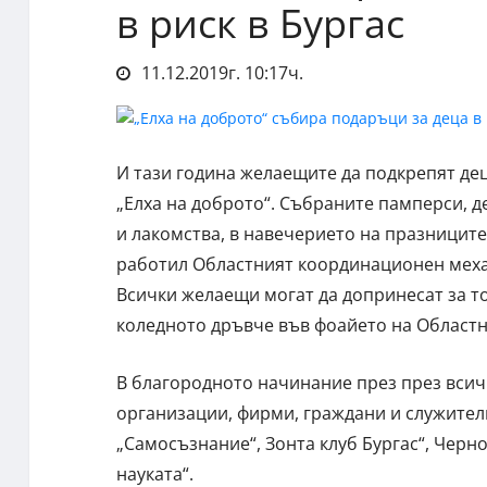
в риск в Бургас
11.12.2019г. 10:17ч.
И тази година желаещите да подкрепят дец
„Елха на доброто“. Събраните памперси, де
и лакомства, в навечерието на празниците 
работил Областният координационен меха
Всички желаещи могат да допринесат за то
коледното дръвче във фоайето на Област
В благородното начинание през през всич
организации, фирми, граждани и служител
„Самосъзнание“, Зонта клуб Бургас“, Черн
науката“.