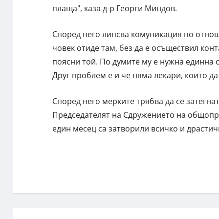
плаща", каза д-р Георги Миндов.
Според него липсва комуникация по отнош
човек отиде там, без да е осъществил конт
поясни той. По думите му е нужна единна 
Друг проблем е и че няма лекари, които да
Според него мерките трябва да се затегнат
Председателят на Сдружението на общопра
един месец са затворили всичко и драстич