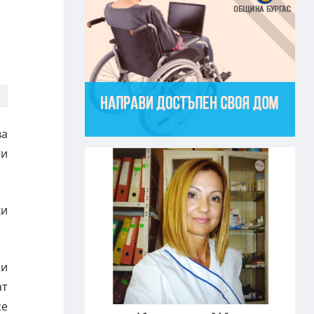
ва
ги
ки
 и
ат
се