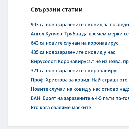
Свързани статии
903 са новозаразените с ковид за после
Ангел Кунчев: Трябва да вземем мерки се
643 са новите случаи на коронавирус
435 са новозаразените с ковид у нас
Вирусолог: Коронавирусът не изчезва, п
321 са новозаразените с коронавирус
Проф. Христова за ковид: Най-страшното 
Новите случаи на ковид у нас отново на
БАН: Броят на заразените е 4-5 пъти по-г
Ето кога сваляме маските