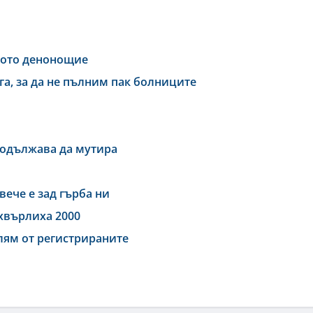
дното денонощие
га, за да не пълним пак болниците
родължава да мутира
вече е зад гърба ни
дхвърлиха 2000
олям от регистрираните