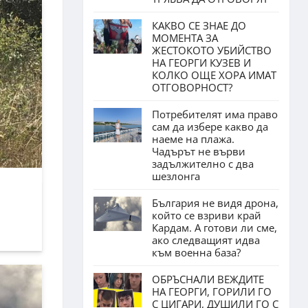
КАКВО СЕ ЗНАЕ ДО
МОМЕНТА ЗА
ЖЕСТОКОТО УБИЙСТВО
НА ГЕОРГИ КУЗЕВ И
КОЛКО ОЩЕ ХОРА ИМАТ
ОТГОВОРНОСТ?
Потребителят има право
сам да избере какво да
наеме на плажа.
Чадърът не върви
задължително с два
шезлонга
България не видя дрона,
който се взриви край
Кардам. А готови ли сме,
ако следващият идва
към военна база?
ОБРЪСНАЛИ ВЕЖДИТЕ
НА ГЕОРГИ, ГОРИЛИ ГО
С ЦИГАРИ, ДУШИЛИ ГО С