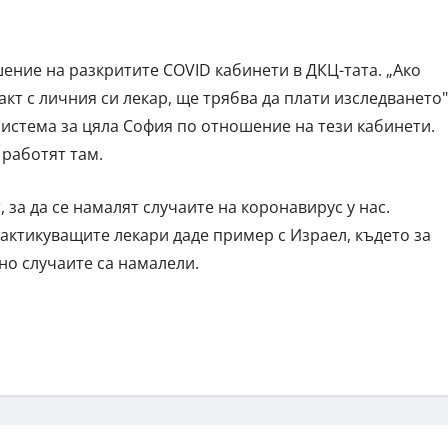
ение на разкритите COVID кабинети в ДКЦ-тата. „Ако
акт с личния си лекар, ще трябва да плати изследването"
система за цяла София по отношение на тези кабинети.
 работят там.
, за да се намалят случаите на коронавирус у нас.
ктикуващите лекари даде пример с Израел, където за
но случаите са намалели.