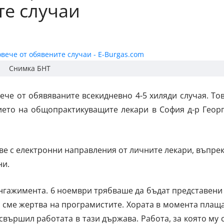
те случаи
Снимка БНТ
ече от обявяваните всекидневно 4-5 хиляди случая. То
ието на общопрактикуващите лекари в София д-р Геор
ве с електронни направления от личните лекари, въпре
ни.
нгажимента. 6 ноември трябваше да бъдат представени
е сме жертва на програмистите. Хората в момента плащ
 свършил работата в тази държава. Работа, за която му 