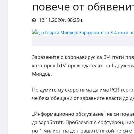
повече от обявени
12.11.2020г. 08:25ч.
Заразените с коронавирус са 3-4 пъти пов
каза пред bTV председателят на Сдружен
Миндов.
По думите му скоро няма да има PCR тесто
че бяха обещани от здравните власти до д
„Информационно обслужване" не си пое а
да заработят. Проблемът е софтуерен, ни
по 1 милион на ден, защото някой не си е