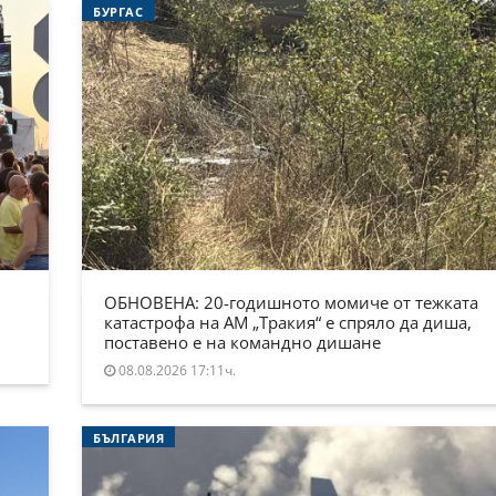
БУРГАС
ОБНОВЕНА: 20-годишното момиче от тежката
катастрофа на АМ „Тракия“ е спряло да диша,
поставено е на командно дишане
08.08.2026 17:11ч.
БЪЛГАРИЯ