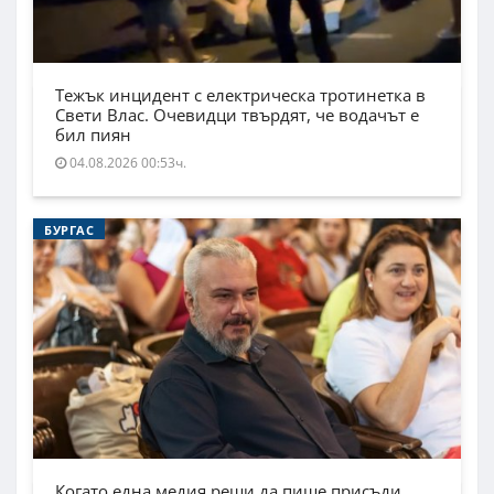
Тежък инцидент с електрическа тротинетка в
Свети Влас. Очевидци твърдят, че водачът е
бил пиян
04.08.2026 00:53ч.
БУРГАС
Когато една медия реши да пише присъди