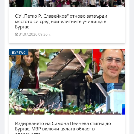
ОУ „Петко Р. Славейков“ отново затвърди
мястото си сред най-елитните училища в
Бургас
31.07.2026 09:36ч.
БУРГАС
Издирването на Симона Пейчева стигна до
Бургас. МВР включи цялата област в