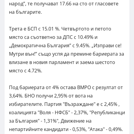
народ”, те получават 17.66 на сто от гласовете
на българите.
Трета е БСП с 15.01 %. Четвъртото и петото
място са съответно за ДПС с 10.49% и
„Демократична България” с 9.45%. „Изправи се!
Мутри вън!” също успя да премине бариерата за
влизане в новия парламент и заема шестото
място с 4.72%.
Под бариерата от 4% остава ВМРО с резултат от
3,64%. БНО получи 2,95% от вота на
избирателите. Партия "Възраждане" е с 2,45% ,
коалицията "Воля - НФСБ" - 2,37%, "Републиканци
за България" - 1,31%", Движение на
непартийните кандидати - 0,53%, "Атака" - 0,49%.