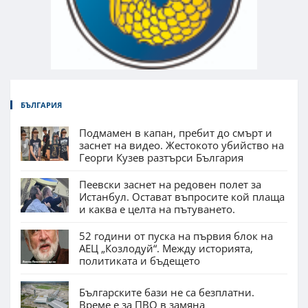
БЪЛГАРИЯ
Подмамен в капан, пребит до смърт и
заснет на видео. Жестокото убийство на
Георги Кузев разтърси България
Пеевски заснет на редовен полет за
Истанбул. Остават въпросите кой плаща
и каква е целта на пътуването.
52 години от пуска на първия блок на
АЕЦ „Козлодуй“. Между историята,
политиката и бъдещето
Българските бази не са безплатни.
Време е за ПВО в замяна