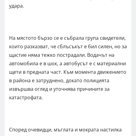
удара.
На мястото бързо се е събрала група свидетели,
които разказват, че сблъсъкът е бил силен, но за
щастие няма тежко пострадали. Водачът на
автомобила е в шок, а автобусът е с материални
щети в предната част. Към момента движението
в района е затруднено, докато полицията
извършва оглед и уточнява причините за
катастрофата.
Според очевидци, мъглата и мократа настилка