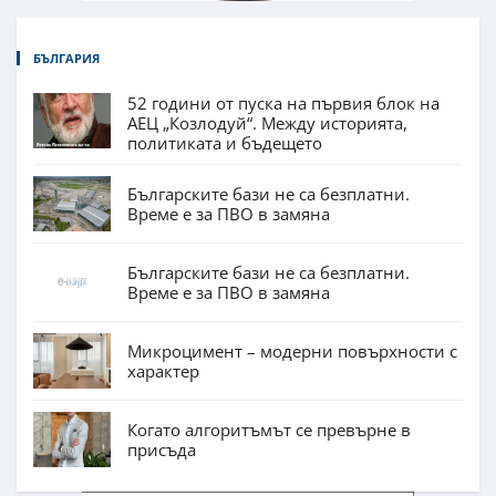
БЪЛГАРИЯ
52 години от пуска на първия блок на
АЕЦ „Козлодуй“. Между историята,
политиката и бъдещето
Българските бази не са безплатни.
Време е за ПВО в замяна
Българските бази не са безплатни.
Време е за ПВО в замяна
Микроцимент – модерни повърхности с
характер
Когато алгоритъмът се превърне в
присъда