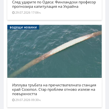
След ударите по Одеса: Финландски професор
прогнозира капитулация на Украйна
29.07.2026 17:06ч.
ВОДЕЩИ НОВИНИ
Изплува тръбата на пречиствателната станция
край Созопол. Стар проблем отново излезе на
повърхността
29.07.2026 09:30ч.