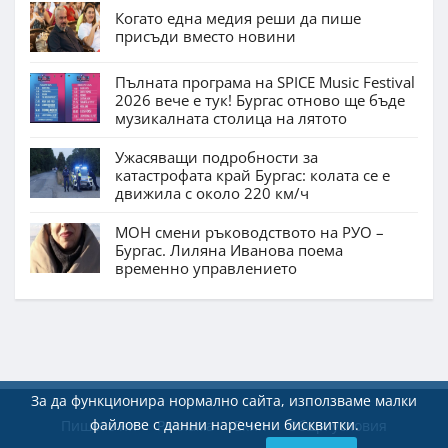
Когато една медия реши да пише
присъди вместо новини
Пълната програма на SPICE Music Festival
2026 вече е тук! Бургас отново ще бъде
музикалната столица на лятото
Ужасяващи подробности за
катастрофата край Бургас: колата се е
движила с около 220 км/ч
МОН смени ръководството на РУО –
Бургас. Лиляна Иванова поема
временно управлението
За да функционира нормално сайта, използваме малки
файлове с данни наречени бисквитки.
Пишете ни
Реклама
Екип
Общи условия