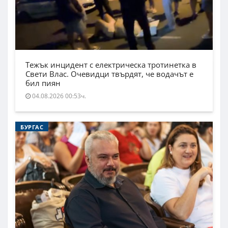
Тежък инцидент с електрическа тротинетка в
Свети Влас. Очевидци твърдят, че водачът е
бил пиян
04.08.2026 00:53ч.
БУРГАС