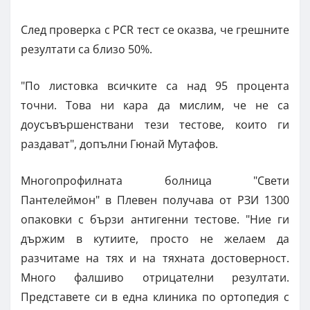
След проверка с PCR тест се оказва, че грешните
резултати са близо 50%.
"По листовка всичките са над 95 процента
точни. Това ни кара да мислим, че не са
доусъвършенствани тези тестове, които ги
раздават", допълни Гюнай Мутафов.
Многопрофилната болница "Свети
Пантелеймон" в Плевен получава от РЗИ 1300
опаковки с бързи антигенни тестове. "Ние ги
държим в кутиите, просто не желаем да
разчитаме на тях и на тяхната достоверност.
Много фалшиво отрицателни резултати.
Представете си в една клиника по ортопедия с