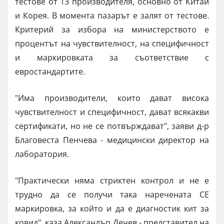
тестове от 13 производителя, основно от Китай
и Корея. В момента пазарът е залят от тестове.
Критерий за избора на министерството е
процентът на чувствителност, на специфичност
и маркировката за съответствие с
евростандартите.
"Има производители, които дават висока
чувствителност и специфичност, дават всякакви
сертификати, но не се потвърждават", заяви д-р
Благовеста Пенчева - медицински директор на
лаборатория.
"Практически няма стриктен контрол и не е
трудно да се получи така наречената СЕ
маркировка, за който и да е диагностик кит за
ковид", каза Александър Дечев - представител на