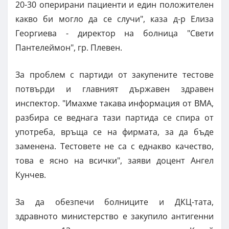
20-30 оперирани пациенти и един положителен
какво би могло да се случи", каза д-р Елиза
Георгиева - директор на болница "Свети
Пантелеймон", гр. Плевен.
За проблем с партиди от закупените тестове
потвърди и главният държавен здравен
инспектор. "Имахме такава информация от ВМА,
разбира се веднага тази партида се спира от
употреба, връща се на фирмата, за да бъде
заменена. Тестовете не са с еднакво качество,
това е ясно на всички", заяви доцент Ангел
Кунчев.
За да обезпечи болниците и ДКЦ-тата,
здравното министерство е закупило антигенни