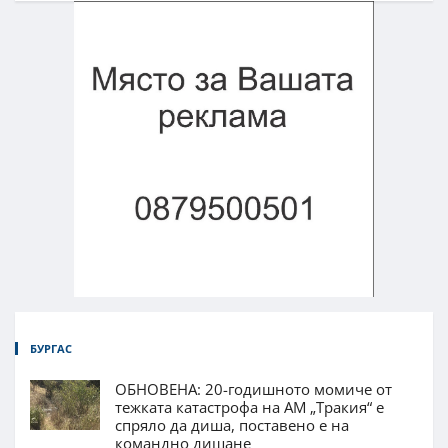
БУРГАС
ОБНОВЕНА: 20-годишното момиче от
тежката катастрофа на АМ „Тракия“ е
спряло да диша, поставено е на
командно дишане