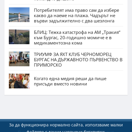
Потребителят има право сам да избере
какво да наеме на плажа. Чадърът не
върви задължително с два шезлонга
БЛИЦ: Тежка катастрофа на АМ „Тракия“
към Бургас, 20-годишно момиче е в
медикаментозна кома
ТРИУМФ ЗА ЯХТ КЛУБ ЧЕРНОМОРЕЦ
БУРГАС НА ДЪРЖАВНОТО ПЪРВЕНСТВО В
ПРИМОРСКО
Когато една медия реши да пише
присъди вместо новини
За да функционира нормално сайта, използваме малки
файлове с данни наречени бисквитки.