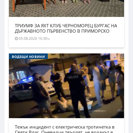
ТРИУМФ ЗА ЯХТ КЛУБ ЧЕРНОМОРЕЦ БУРГАС НА
ДЪРЖАВНОТО ПЪРВЕНСТВО В ПРИМОРСКО
05.08.2026 10:30ч.
ВОДЕЩИ НОВИНИ
Тежък инцидент с електрическа тротинетка в
Свети Влас. Очевидци твърдят, че водачът е