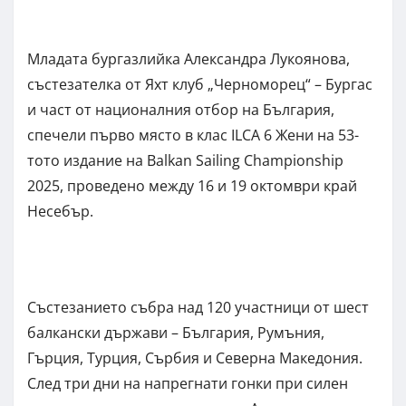
Младата бургазлийка Александра Лукoянова,
състезателка от Яхт клуб „Черноморец“ – Бургас
и част от националния отбор на България,
спечели първо място в клас ILCA 6 Жени на 53-
тото издание на Balkan Sailing Championship
2025, проведено между 16 и 19 октомври край
Несебър.
Състезанието събра над 120 участници от шест
балкански държави – България, Румъния,
Гърция, Турция, Сърбия и Северна Македония.
След три дни на напрегнати гонки при силен