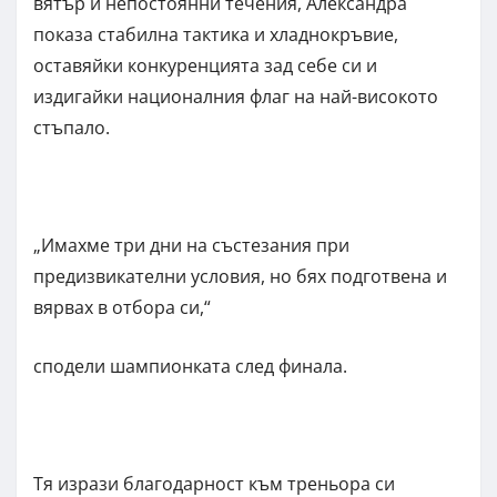
вятър и непостоянни течения, Александра
показа стабилна тактика и хладнокръвие,
оставяйки конкуренцията зад себе си и
издигайки националния флаг на най-високото
стъпало.
„Имахме три дни на състезания при
предизвикателни условия, но бях подготвена и
вярвах в отбора си,“
сподели шампионката след финала.
Тя изрази благодарност към треньора си