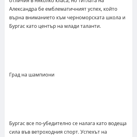
отличия в няколко класа, но титлата на
Александра бе емблематичният успех, който
върна вниманието към черноморската школа и
Бургас като център на млади таланти.
Град на шампиони
Бургас все по-убедително се налага като водеща
сила във ветроходния спорт. Успехът на