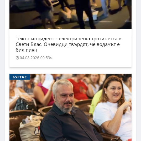
Тежък инцидент с електрическа тротинетка в
Свети Влас. Очевидци твърдят, че водачът е
бил пиян
04.08.2026 00:53ч.
БУРГАС