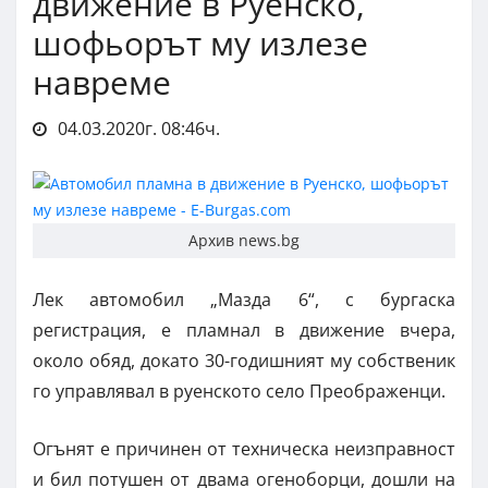
движение в Руенско,
шофьорът му излезе
навреме
04.03.2020г. 08:46ч.
Архив news.bg
Лек автомобил „Мазда 6“, с бургаска
регистрация, е пламнал в движение вчера,
около обяд, докато 30-годишният му собственик
го управлявал в руенското село Преображенци.
Огънят е причинен от техническа неизправност
и бил потушен от двама огеноборци, дошли на