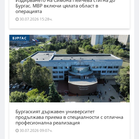
Издирването на Симона Пейчева стигна до
Бургас. МВР включи цялата област в
операцията
30.07.2026 15:28ч.
БУРГАС
Бургаският държавен университет
продължава приема в специалности с отлична
професионална реализация
30.07.2026 09:07ч.