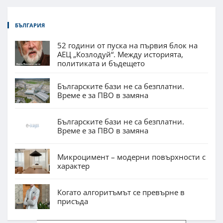
БЪЛГАРИЯ
52 години от пуска на първия блок на
АЕЦ „Козлодуй“. Между историята,
политиката и бъдещето
Българските бази не са безплатни.
Време е за ПВО в замяна
Българските бази не са безплатни.
Време е за ПВО в замяна
Микроцимент – модерни повърхности с
характер
Когато алгоритъмът се превърне в
присъда