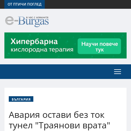
ОТ ПТИЧИ ПОГЛЕД
БЪЛГАРИЯ
Авария остави без ток
тунел "Траянови врата"