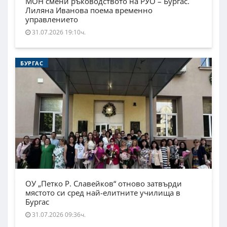
МОН смени ръководството на РУО – Бургас.
Лиляна Иванова поема временно
управлението
31.07.2026 19:10ч.
БУРГАС
ОУ „Петко Р. Славейков“ отново затвърди
мястото си сред най-елитните училища в
Бургас
31.07.2026 09:36ч.