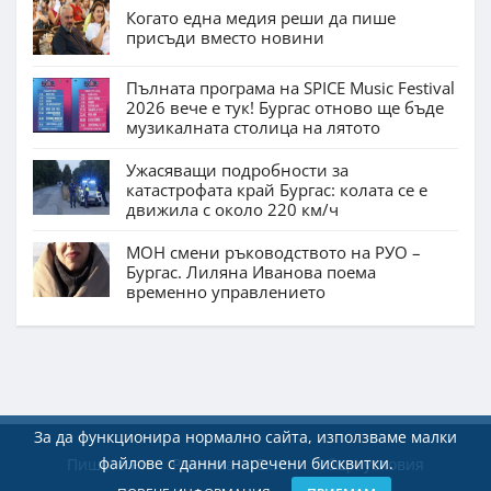
Когато една медия реши да пише
присъди вместо новини
Пълната програма на SPICE Music Festival
2026 вече е тук! Бургас отново ще бъде
музикалната столица на лятото
Ужасяващи подробности за
катастрофата край Бургас: колата се е
движила с около 220 км/ч
МОН смени ръководството на РУО –
Бургас. Лиляна Иванова поема
временно управлението
За да функционира нормално сайта, използваме малки
файлове с данни наречени бисквитки.
Пишете ни
Реклама
Екип
Общи условия