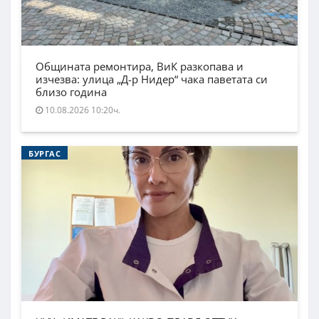
Общината ремонтира, ВиК разкопава и
изчезва: улица „Д-р Нидер“ чака паветата си
близо година
10.08.2026 10:20ч.
БУРГАС