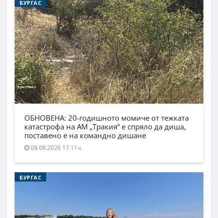
БУРГАС
ОБНОВЕНА: 20-годишното момиче от тежката
катастрофа на АМ „Тракия“ е спряло да диша,
поставено е на командно дишане
08.08.2026 17:11ч.
БУРГАС