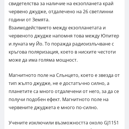
свидетелства за наличие на екзопланета край
червено джудже, отдалечено на 26 светлинни
години от Земята.
Взаимодействието между екзопланетата и
червеното джудже напомня това между Юпитер
и луната му Йо. То поражда радиоизлъчване с
кръгова поляризация, което в ниските честоти
може да има голяма мощност.
Магнитното поле на Слънцето, което е звезда от
тип жълто джудже, не е достатъчно силно, а
планетите са много отдалечени от него, за да се
получи подобен ефект. Магнитното поле на
червените джуджета е много по-силно.
Учените изключили възможността около GJ1151