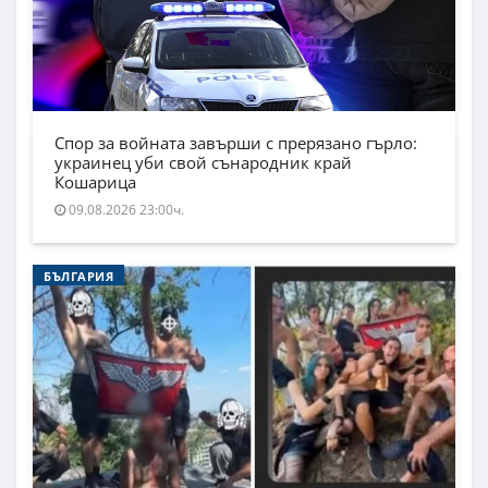
Спор за войната завърши с прерязано гърло:
украинец уби свой сънародник край
Кошарица
09.08.2026 23:00ч.
БЪЛГАРИЯ