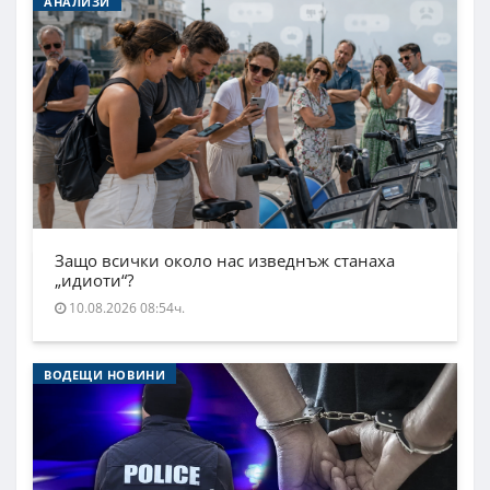
АНАЛИЗИ
Защо всички около нас изведнъж станаха
„идиоти“?
10.08.2026 08:54ч.
ВОДЕЩИ НОВИНИ