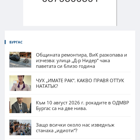
БУРГАС
Общината ремонтира, ВиК разкопава и
изчезва: улица „Д-р Нидер“ чака
паветата си близо година
ЧУХ „ИМАТЕ РАК“. КАКВО ПРАВЯ ОТТУК
НАТАТЪК?
Към 10 август 2026 г. рокадите в ОДМВР
Бургас са на две нива.
Защо всички около нас изведнъж
станаха „идиоти“?