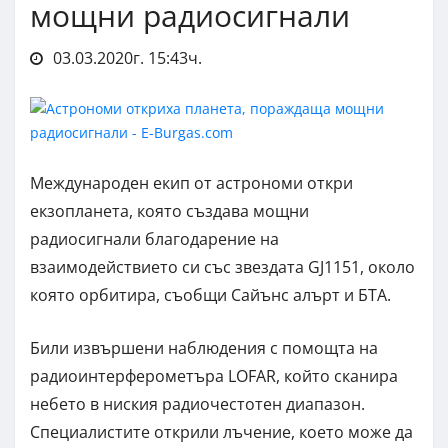
мощни радиосигнали
03.03.2020г. 15:43ч.
Международен екип от астрономи откри
екзопланета, която създава мощни
радиосигнали благодарение на
взаимодействието си със звездата GJ1151, около
която орбитира, съобщи Сайънс алърт и БТА.
Били извършени наблюдения с помощта на
радиоинтерферометъра LOFAR, който сканира
небето в ниския радиочестотен диапазон.
Специалистите открили лъчение, което може да