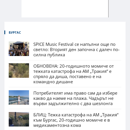
БУРГАС
SPICE Music Festival се напълни още по
светло: Вторият ден започна с далеч по-
силна публика
ОБНОВЕНА: 20-годишното момиче от
тежката катастрофа на АМ „Тракия“ е
спряло да диша, поставено е на
командно дишане
Потребителят има право сам да избере
какво да наеме на плажа. Чадърът не
върви задължително с два шезлонга
БЛИЦ: Тежка катастрофа на АМ „Тракия“
към Бургас, 20-годишно момиче е в
медикаментозна кома