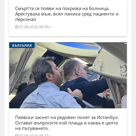
Смъртта се появи на покрива на болница.
Арестуваха мъж, всял паника сред пациенти и
персонал
07.08.2026 08:59ч.
БЪЛГАРИЯ
Пеевски заснет на редовен полет за Истанбул.
Остават въпросите кой плаща и каква е целта
на пътуването.
07.08.2026 08:27ч.