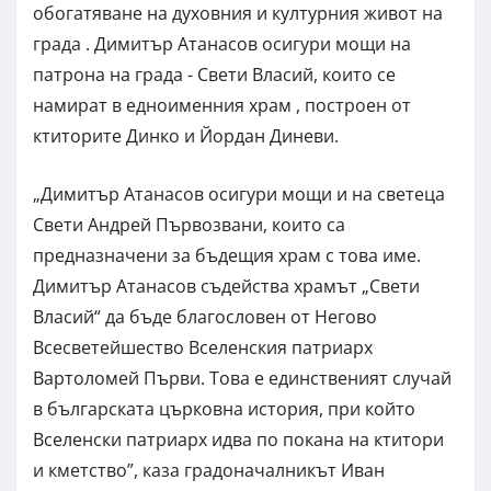
обогатяване на духовния и културния живот на
града . Димитър Атанасов осигури мощи на
патрона на града - Свети Власий, които се
намират в едноименния храм , построен от
ктиторите Динко и Йордан Диневи.
„Димитър Атанасов осигури мощи и на светеца
Свети Андрей Първозвани, които са
предназначени за бъдещия храм с това име.
Димитър Атанасов съдейства храмът „Свети
Власий“ да бъде благословен от Негово
Всесветейшество Вселенския патриарх
Вартоломей Първи. Това е единственият случай
в българската църковна история, при който
Вселенски патриарх идва по покана на ктитори
и кметство”, каза градоначалникът Иван