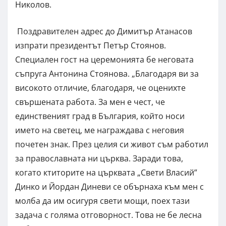
Николов.
Поздравителен адрес до Димитър Атанасов
изпрати президентът Петър Стоянов.
Специален гост на церемонията бе неговата
съпруга Антонина Стоянова. „Благодаря ви за
високото отличие, благодаря, че оценихте
свършената работа. За мен е чест, че
единственият град в България, който носи
името на светец, ме награждава с неговия
почетен знак. През целия си живот съм работил
за православната ни църква. Заради това,
когато ктиторите на църквата „Свети Власий”
Динко и Йордан Диневи се обърнаха към мен с
молба да им осигуря свети мощи, поех тази
задача с голяма отговорност. Това не бе лесна