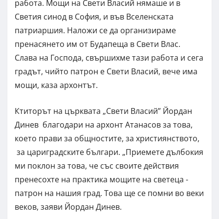
работа. Мощи на Свети Власий нямаше и в
Светия синод в София, и във Вселенската
патриаршия. Наложи се да организираме
пренасянето им от Будапеща в Свети Влас.
Слава на Господа, свършихме тази работа и сега
градът, чийто патрон е Свети Власий, вече има
мощи, каза архонтът.
Ктиторът на църквата „Свети Власий” Йордан
Динев благодари на архонт Атанасов за това,
което прави за общностите, за християнството,
за цариградските българи. „Приемете дълбокия
ми поклон за това, че със своите действия
пренесохте на практика мощите на светеца -
патрон на нашия град. Това ще се помни во веки
веков, заяви Йордан Динев.