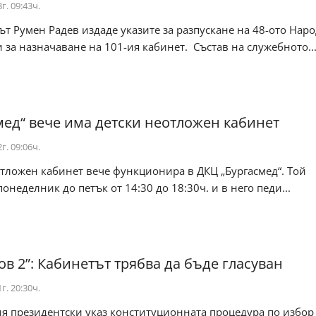
г. 09:43ч.
т Румен Радев издаде указите за разпускане на 48-ото Нар
 за назначаване на 101-ия кабинет. Състав на служебното..
мед“ вече има детски неотложен кабинет
г. 09:06ч.
тложен кабинет вече функционира в ДКЦ „Бургасмед“. Той
понеделник до петък от 14:30 до 18:30ч. и в него педи...
ов 2”: Кабинетът трябва да бъде гласуван
г. 20:30ч.
я президентски указ конституционната процедура по избор