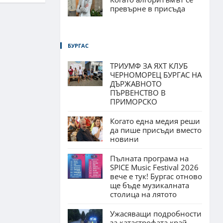
превърне в присъда
БУРГАС
ТРИУМФ ЗА ЯХТ КЛУБ
ЧЕРНОМОРЕЦ БУРГАС НА
ДЪРЖАВНОТО
ПЪРВЕНСТВО В
ПРИМОРСКО
Когато една медия реши
да пише присъди вместо
новини
Пълната програма на
SPICE Music Festival 2026
вече е тук! Бургас отново
ще бъде музикалната
столица на лятото
Ужасяващи подробности
за катастрофата край