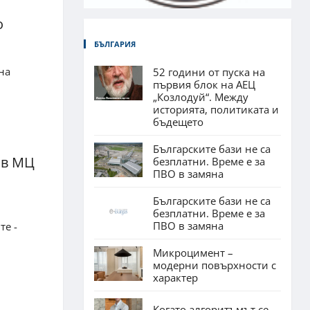
о
БЪЛГАРИЯ
на
52 години от пуска на
първия блок на АЕЦ
„Козлодуй“. Между
историята, политиката и
бъдещето
Българските бази не са
 в МЦ
безплатни. Време е за
ПВО в замяна
Българските бази не са
безплатни. Време е за
ПВО в замяна
те -
Микроцимент –
модерни повърхности с
характер
Когато алгоритъмът се