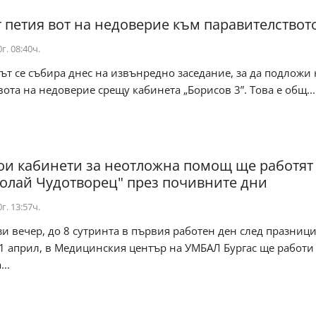
т петия вот на недоверие към паравителствот
г. 08:40ч.
т се събира днес на извънредно заседание, за да подложи 
вота на недоверие срещу кабинета „Борисов 3”. Това е общ...
ои кабинети за неотложна помощ ще работят
колай Чудотворец" през почивните дни
г. 13:57ч.
ази вечер, до 8 сутринта в първия работен ден след празници
1 април, в Медицинския център на УМБАЛ Бургас ще работи
..