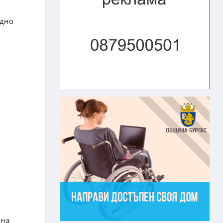
одно
.
 на