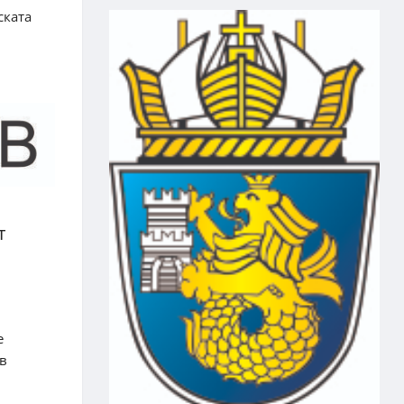
ската
т
е
 в