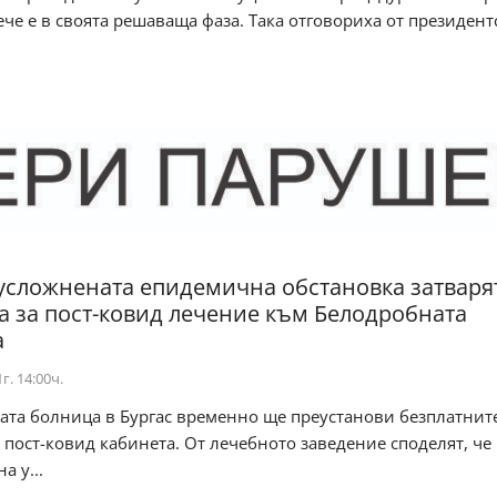
че е в своята решаваща фаза. Така отговориха от президент
усложнената епидемична обстановка затваря
а за пост-ковид лечение към Белодробната
а
г. 14:00ч.
ата болница в Бургас временно ще преустанови безплатнит
 пост-ковид кабинета. От лечебното заведение споделят, че
а у...