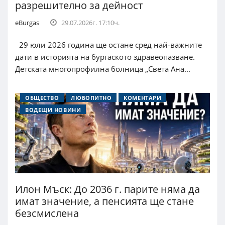
разрешително за дейност
eBurgas
29.07.2026г. 17:10ч.
29 юли 2026 година ще остане сред най-важните
дати в историята на бургаското здравеопазване.
Детската многопрофилна болница „Света Ана...
ОБЩЕСТВО
ЛЮБОПИТНО
КОМЕНТАРИ
ВОДЕЩИ НОВИНИ
Илон Мъск: До 2036 г. парите няма да
имат значение, а пенсията ще стане
безсмислена