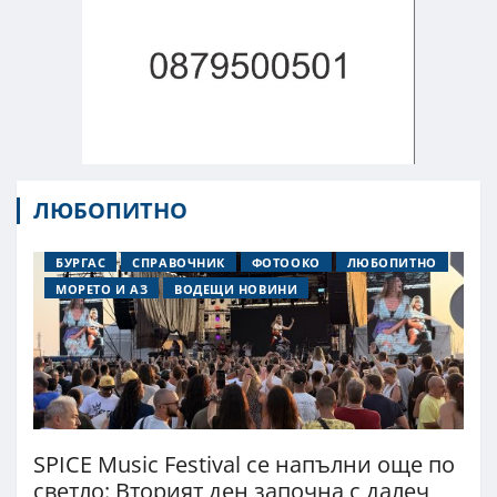
ЛЮБОПИТНО
БУРГАС
СПРАВОЧНИК
ФОТООКО
ЛЮБОПИТНО
МОРЕТО И АЗ
ВОДЕЩИ НОВИНИ
SPICE Music Festival се напълни още по
светло: Вторият ден започна с далеч