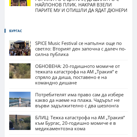
НАЙЛОНОВ ПЛИК. НАКРАЯ ВЗЕЛИ
ПАРИТЕ МУ И ОТИШЛИ ДА ЯДАТ ДЮНЕРИ
БУРГАС
SPICE Music Festival се напълни още по
светло: Вторият ден започна с далеч по-
силна публика
ОБНОВЕНА: 20-годишното момиче от
тежката катастрофа на АМ „Тракия“ е
спряло да диша, поставено е на
командно дишане
Потребителят има право сам да избере
какво да наеме на плажа. Чадърът не
върви задължително с два шезлонга
БЛИЦ: Тежка катастрофа на АМ „Тракия“
към Бургас, 20-годишно момиче е в
медикаментозна кома