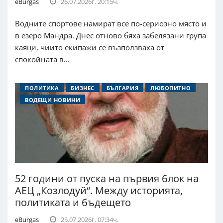
eBurgas
26.07.2026г. 20:15ч.
Водните спортове намират все по-сериозно място и
в езеро Мандра. Днес отново бяха забелязани група
каяци, чиито екипажи се възползваха от
спокойната в...
ПОЛИТИКА
БИЗНЕС
БЪЛГАРИЯ
ЛЮБОПИТНО
ВОДЕЩИ НОВИНИ
52 години от пуска на първия блок на
АЕЦ „Козлодуй“. Между историята,
политиката и бъдещето
eBurgas
25.07.2026г. 07:34ч.