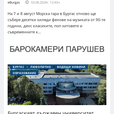
eBurgas
03.08.2026г. 12:43ч.
На 7 и 8 август Морска гара в Бургас отново ще
събере десетки хиляди фенове на музиката от 90-те
години, денс класиките, поп хитовете и
съвременните к...
БУРГАС
ЛЮБОПИТНО
ВОДЕЩИ НОВИНИ
ОБРАЗОВАНИЕ
Бургаският държавен университет