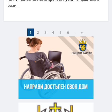
бизн...
1
2
3
4
5
6
›
»