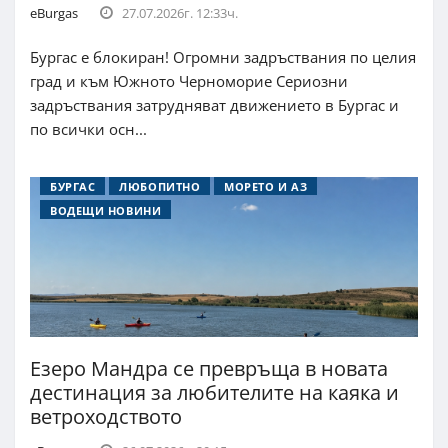
eBurgas
27.07.2026г. 12:33ч.
Бургас е блокиран! Огромни задръствания по целия
град и към Южното Черноморие Сериозни
задръствания затрудняват движението в Бургас и
по всички осн...
БУРГАС
ЛЮБОПИТНО
МОРЕТО И АЗ
ВОДЕЩИ НОВИНИ
Езеро Мандра се превръща в новата
дестинация за любителите на каяка и
ветроходството