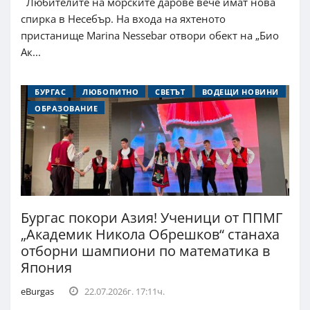
Любителите на морските дарове вече имат нова
спирка в Несебър. На входа на яхтеното
пристанище Marina Nessebar отвори обект на „Био
Ак...
БУРГАС
ЛЮБОПИТНО
СВЕТЪТ
ВОДЕЩИ НОВИНИ
ОБРАЗОВАНИЕ
Бургас покори Азия! Ученици от ППМГ
„Академик Никола Обрешков“ станаха
отборни шампиони по математика в
Япония
eBurgas
22.07.2026г. 17:11ч.