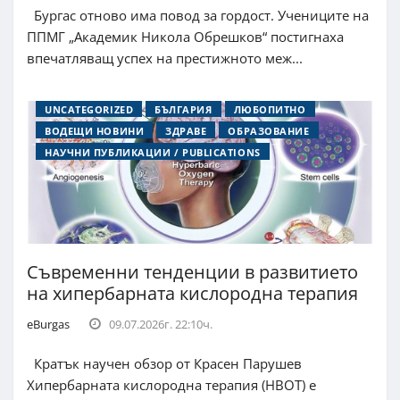
Бургас отново има повод за гордост. Учениците на
ППМГ „Академик Никола Обрешков“ постигнаха
впечатляващ успех на престижното меж...
UNCATEGORIZED
БЪЛГАРИЯ
ЛЮБОПИТНО
ВОДЕЩИ НОВИНИ
ЗДРАВЕ
ОБРАЗОВАНИЕ
НАУЧНИ ПУБЛИКАЦИИ / PUBLICATIONS
Съвременни тенденции в развитието
на хипербарната кислородна терапия
eBurgas
09.07.2026г. 22:10ч.
Кратък научен обзор от Красен Парушев
Хипербарната кислородна терапия (HBOT) е