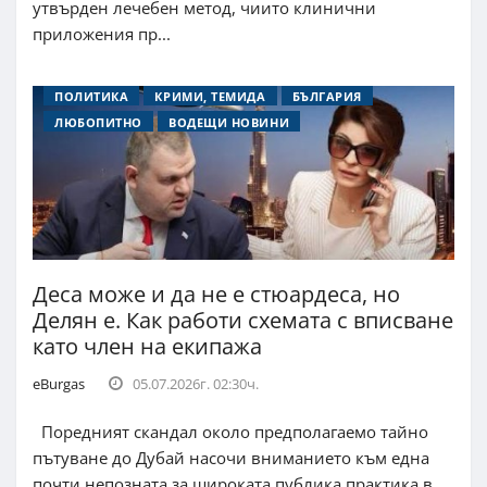
утвърден лечебен метод, чиито клинични
приложения пр...
ПОЛИТИКА
КРИМИ, ТЕМИДА
БЪЛГАРИЯ
ЛЮБОПИТНО
ВОДЕЩИ НОВИНИ
Деса може и да не е стюардеса, но
Делян е. Как работи схемата с вписване
като член на екипажа
eBurgas
05.07.2026г. 02:30ч.
Поредният скандал около предполагаемо тайно
пътуване до Дубай насочи вниманието към една
почти непозната за широката публика практика в