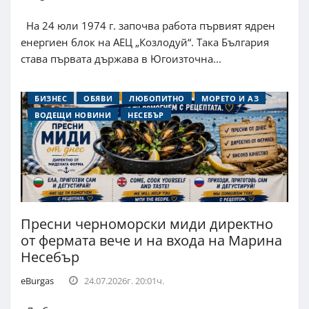
На 24 юли 1974 г. започва работа първият ядрен
енергиен блок на АЕЦ „Козлодуй“. Така България
става първата държава в Югоизточна...
БИЗНЕС
ОБЯВИ
ЛЮБОПИТНО
МОРЕТО И АЗ
ВОДЕЩИ НОВИНИ
НЕСЕБЪР
Пресни черноморски миди директно
от фермата вече и на входа на Марина
Несебър
eBurgas
24.07.2026г. 20:01ч.