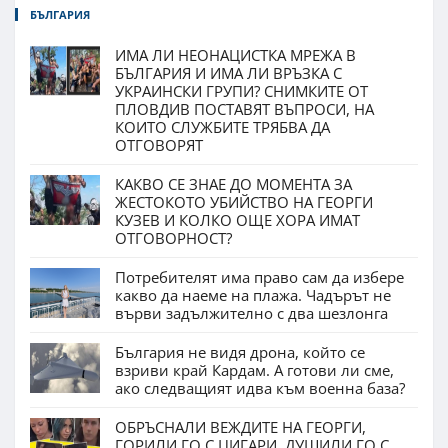
БЪЛГАРИЯ
ИМА ЛИ НЕОНАЦИСТКА МРЕЖА В
БЪЛГАРИЯ И ИМА ЛИ ВРЪЗКА С
УКРАИНСКИ ГРУПИ? СНИМКИТЕ ОТ
ПЛОВДИВ ПОСТАВЯТ ВЪПРОСИ, НА
КОИТО СЛУЖБИТЕ ТРЯБВА ДА
ОТГОВОРЯТ
КАКВО СЕ ЗНАЕ ДО МОМЕНТА ЗА
ЖЕСТОКОТО УБИЙСТВО НА ГЕОРГИ
КУЗЕВ И КОЛКО ОЩЕ ХОРА ИМАТ
ОТГОВОРНОСТ?
Потребителят има право сам да избере
какво да наеме на плажа. Чадърът не
върви задължително с два шезлонга
България не видя дрона, който се
взриви край Кардам. А готови ли сме,
ако следващият идва към военна база?
ОБРЪСНАЛИ ВЕЖДИТЕ НА ГЕОРГИ,
ГОРИЛИ ГО С ЦИГАРИ, ДУШИЛИ ГО С