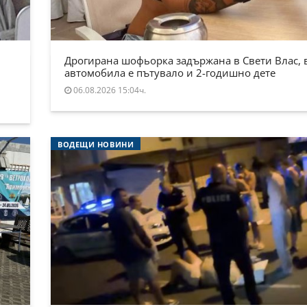
Дрогирана шофьорка задържана в Свети Влас, 
автомобила е пътувало и 2-годишно дете
06.08.2026 15:04ч.
ВОДЕЩИ НОВИНИ