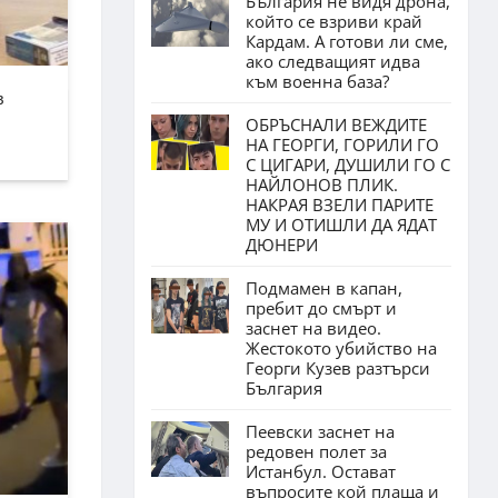
България не видя дрона,
който се взриви край
Кардам. А готови ли сме,
ако следващият идва
към военна база?
в
ОБРЪСНАЛИ ВЕЖДИТЕ
НА ГЕОРГИ, ГОРИЛИ ГО
С ЦИГАРИ, ДУШИЛИ ГО С
НАЙЛОНОВ ПЛИК.
НАКРАЯ ВЗЕЛИ ПАРИТЕ
МУ И ОТИШЛИ ДА ЯДАТ
ДЮНЕРИ
Подмамен в капан,
пребит до смърт и
заснет на видео.
Жестокото убийство на
Георги Кузев разтърси
България
Пеевски заснет на
редовен полет за
Истанбул. Остават
въпросите кой плаща и