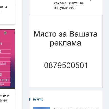
каква е целта на
вети
пътуването.
н
ече е
БУРГАС
а на