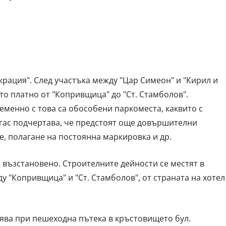
рация". След участъка между "Цар Симеон" и "Кирил и
о платно от "Копривщица" до "Ст. Стамболов".
еменно с това са обособени паркоместа, каквито с
гас подчертава, че предстоят още довършителни
е, полагане на постоянна маркировка и др.
 възстановено. Строителните дейности се местят в
у "Копривщица" и "Ст. Стамболов", от страната на хотел
ява при пешеходна пътека в кръстовището бул.