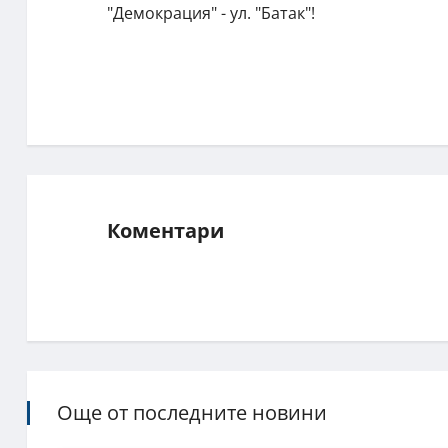
"Демокрация" - ул. "Батак"!
Коментари
Още от последните новини