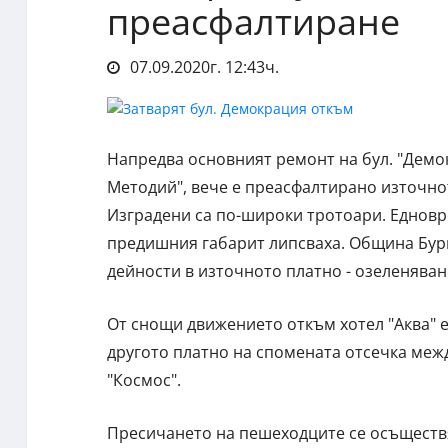
преасфалтиране
07.09.2020г. 12:43ч.
Напредва основният ремонт на бул. "Демок
Методий", вече е преасфалтирано източнот
Изградени са по-широки тротоари. Едновр
предишния габарит липсваха. Община Бур
дейности в източното платно - озеленяван
От снощи движението откъм хотел "Аква" е
другото платно на спомената отсечка межд
"Космос".
Пресичането на пешеходците се осъществ