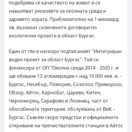
подобрява се качеството на живот и се
намаляват рисковете за околната среда и
здравето хората. Приблизително на 1 милиард
лв. възлизат сключените договори по
екологични проекти в област Бургас.
Един от тях е наскоро подписаният "Интегриран
воден проект за област Бургас". Той се
финансира от ОП "Околна среда 2014 - 2020 г. и
ще обхване 13 агломерации с над 10 000 екв. ж. -
Бургас, Несебър, Поморие, Созопол, Приморско,
Обзор, Айтос, Карнобат, Царево, Китен,
Черноморец, Сарафово и Лозенец, част от
обособената територия, обслужвана от ВиК –
Бургас. Съвсем скоро предстои и официалното
откриване на пречиствателните станции в Айтос