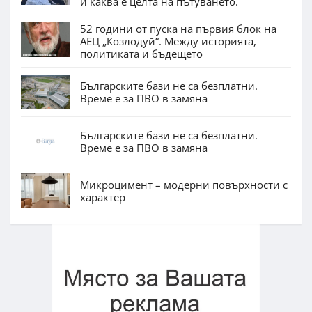
и каква е целта на пътуването.
52 години от пуска на първия блок на
АЕЦ „Козлодуй“. Между историята,
политиката и бъдещето
Българските бази не са безплатни.
Време е за ПВО в замяна
Българските бази не са безплатни.
Време е за ПВО в замяна
Микроцимент – модерни повърхности с
характер