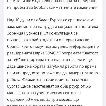
на м. юли ще бъде обявена покана за набиране
на проекти за борба с климатичните изменения.
Над 10 души от област Бургас се срещнаха със
зам.-министъра на труда и социалната политика
Зорница Русинова. От консултация се
възползваха работодатели от туристическия
бранш, които получиха актуална информация по
разширената мярка 60/40. “Програмата “Заетост
за теб” ще стартира от началото на юли и ще
даде шанс на хората, загубили работа по време
на извънредното положение да намерят отново
работа. Фирмите на територията на област
Бургас ще се съзстезават за общ рсуср от 6,5
млн. лева, а за туристическия сектор за
отделени 50 млн. лв. За три месеца ще
покриваме минимална работна заплата.