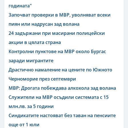
годината"
Започват проверки в МВР, уволняват всеки
пиян или надрусан зад волана
24 задържани при масирани полицейски
акции в цялата страна
Контролни пунктове на МВР около Бургас
заради мигрантите
Драстично намаление на цените по Южното
Черноморие през септември
МВР: Дрогата побеждава алкохола зад волана
Служители на МВР осъдили системата с 15
млн.лв. за 5 години
Синдикатите настояват без таван на пенсиите
още от 1 юли