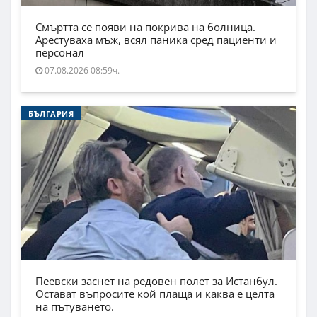
Смъртта се появи на покрива на болница.
Арестуваха мъж, всял паника сред пациенти и
персонал
07.08.2026 08:59ч.
БЪЛГАРИЯ
Пеевски заснет на редовен полет за Истанбул.
Остават въпросите кой плаща и каква е целта
на пътуването.