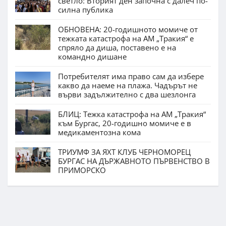
светло: Вторият ден започна с далеч по-
силна публика
ОБНОВЕНА: 20-годишното момиче от
тежката катастрофа на АМ „Тракия“ е
спряло да диша, поставено е на
командно дишане
Потребителят има право сам да избере
какво да наеме на плажа. Чадърът не
върви задължително с два шезлонга
БЛИЦ: Тежка катастрофа на АМ „Тракия“
към Бургас, 20-годишно момиче е в
медикаментозна кома
ТРИУМФ ЗА ЯХТ КЛУБ ЧЕРНОМОРЕЦ
БУРГАС НА ДЪРЖАВНОТО ПЪРВЕНСТВО В
ПРИМОРСКО