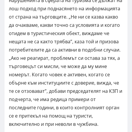
нарушенията в сферата на туризма се дължат на
лош подход при поднасянето на информацията
от страна на търговците. „Не ни се казва какво
да очакваме, какви точно са условията и когато
отидем в туристическия обект, виждаме че
нещата не са както трябва”, каза той и призова
потребителите да са активни в подобни случаи.
„Ако не реагират, проблемът си остава за тях, а
търговецът си мисли, че може да му мине
номерът. Когато човек е активен, когато се
обърне към институциите с доверие, вижда, че
те се отзовават”, добави председателят на КЗП и
подчерта, че има редица примери от
последните години, в които контролният орган
се е притекъл на помощ на туристи,
включително и при неволи в чужбина.