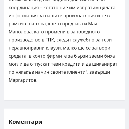
координация – когато ние им изпратим цялата
информация за нашите произнасяния и те в
рамките на това, което предлага и Мая
Манолова, като промени в заповедното
производство в ГПК, следят служебно за тези
неравноправни клаузи, малко ще се затвори
средата, в която фирмите за бързи заеми биха
могли да отпускат тези кредити и да шиканират
по някакъв начин своите клиенти”, завърши
Маргаритов.
Коментари