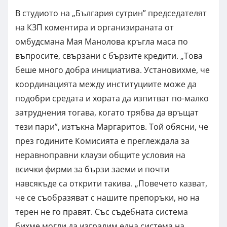
В студиото на „България сутрин” председателят
на КЗП коментира и организираната от
омбудсмана Мая Манолова кръгла маса по
въпросите, свързани с бързите кредити. „Това
беше много добра инициатива. Установихме, че
координацията между институциите може да
подобри средата и хората да изпитват по-малко
затруднения тогава, когато трябва да връщат
тези пари”, изтъкна Маргаритов. Той обясни, че
през годините Комисията е преглеждала за
неравноправни клаузи общите условия на
всички фирми за бързи заеми и почти
навсякъде са открити такива. „Повечето казват,
че се съобразяват с нашите препоръки, но на
терен не го правят. Със съдебната система
бихме могли да изградим една система на