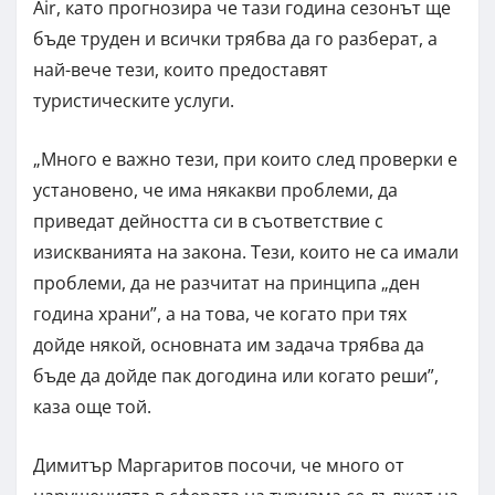
Air, като прогнозира че тази година сезонът ще
бъде труден и всички трябва да го разберат, а
най-вече тези, които предоставят
туристическите услуги.
„Много е важно тези, при които след проверки е
установено, че има някакви проблеми, да
приведат дейността си в съответствие с
изискванията на закона. Тези, които не са имали
проблеми, да не разчитат на принципа „ден
година храни”, а на това, че когато при тях
дойде някой, основната им задача трябва да
бъде да дойде пак догодина или когато реши”,
каза още той.
Димитър Маргаритов посочи, че много от