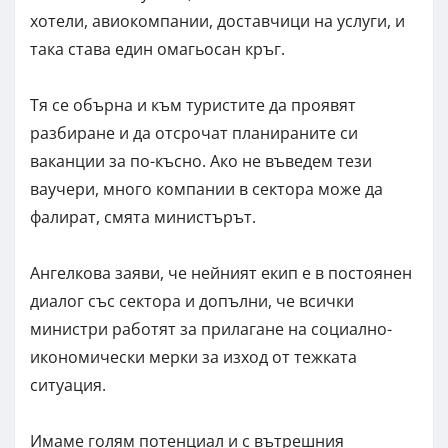
хотели, авиокомпании, доставчици на услуги, и
така става един омагьосан кръг.
Тя се обърна и към туристите да проявят
разбиране и да отсрочат планираните си
ваканции за по-късно. Ако не въведем тези
ваучери, много компании в сектора може да
фалират, смята министърът.
Ангелкова заяви, че нейният екип е в постоянен
диалог със сектора и допълни, че всички
министри работят за прилагане на социално-
икономически мерки за изход от тежката
ситуация.
Имаме голям потенциал и с вътрешния