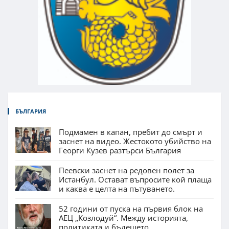
БЪЛГАРИЯ
Подмамен в капан, пребит до смърт и
заснет на видео. Жестокото убийство на
Георги Кузев разтърси България
Пеевски заснет на редовен полет за
Истанбул. Остават въпросите кой плаща
и каква е целта на пътуването.
52 години от пуска на първия блок на
АЕЦ „Козлодуй“. Между историята,
политиката и бъдещето