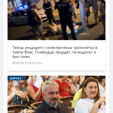
Тежък инцидент с електрическа тротинетка в
Свети Влас. Очевидци твърдят, че водачът е
бил пиян
04.08.2026 00:53ч.
БУРГАС