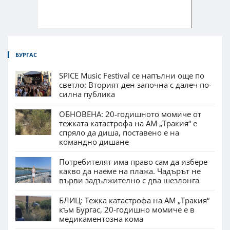
БУРГАС
SPICE Music Festival се напълни още по
светло: Вторият ден започна с далеч по-
силна публика
ОБНОВЕНА: 20-годишното момиче от
тежката катастрофа на АМ „Тракия“ е
спряло да диша, поставено е на
командно дишане
Потребителят има право сам да избере
какво да наеме на плажа. Чадърът не
върви задължително с два шезлонга
БЛИЦ: Тежка катастрофа на АМ „Тракия“
към Бургас, 20-годишно момиче е в
медикаментозна кома