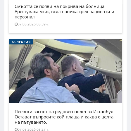
Смъртта се появи на покрива на болница.
Арестуваха мъж, всял паника сред пациенти и
персонал
07.08.2026 08:59ч.
БЪЛГАРИЯ
Пеевски заснет на редовен полет за Истанбул.
Остават въпросите кой плаща и каква е целта
на пътуването.
07.08.2026 08:27ч.