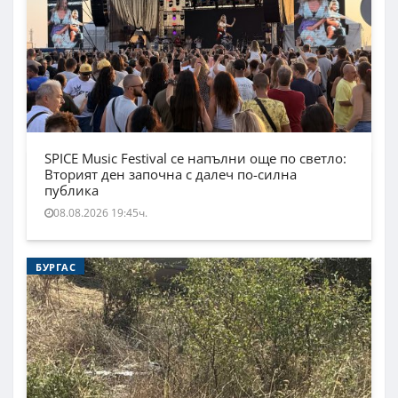
SPICE Music Festival се напълни още по светло:
Вторият ден започна с далеч по-силна
публика
08.08.2026 19:45ч.
БУРГАС