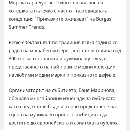
Морска гара Бургас. Тяхното излизане на
котешката пътечка е част от тазгодишната
концепция “Приказките оживяват” на Burgas
Summer Trends.
Ревю-спектакълът по традиция всяка година се
радва на мащабен интерес, като тази година над
300 гости от страната и чужбина ще гледат
представянето на най-новите модни колекции
на любими модни марки и приказното дефиле.
Организаторът на събитието, Ваня Маринова,
обещава многобройни изненади за публиката,
като сред тях ще бъде и първо представяне на
сцена на музикален проект с амбицията да
достигне до европейската и азиатската публика.