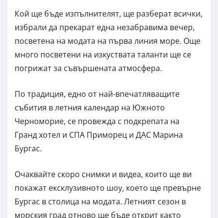
Кой ще бъде изпълнителят, ще разберат всички,
избрали да прекарат една незабравима вечер,
посветена на модата на първа линия море. Още
много посветени на изкуствата таланти ще се
погрижат за съвършената атмосфера.
По традиция, едно от най-впечатляващите
събития в летния календар на Южното
Черноморие, се провежда с подкрепата на
Гранд хотел и СПА Приморец и ДАС Марина
Бургас.
Очаквайте скоро снимки и видеа, които ще ви
покажат ексклузивното шоу, което ще превърне
Бургас в столица на модата. Летният сезон в
морския град отново ще бъде открит както