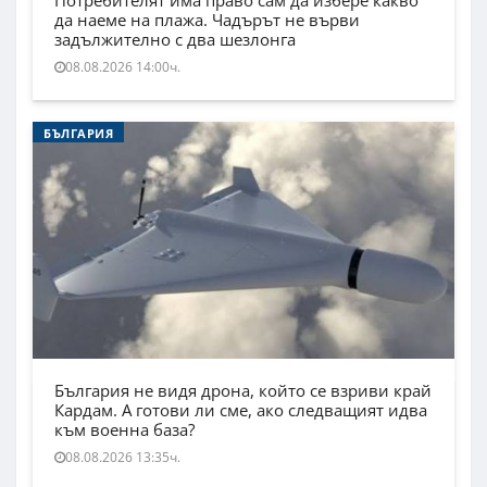
Потребителят има право сам да избере какво
да наеме на плажа. Чадърът не върви
задължително с два шезлонга
08.08.2026 14:00ч.
БЪЛГАРИЯ
България не видя дрона, който се взриви край
Кардам. А готови ли сме, ако следващият идва
към военна база?
08.08.2026 13:35ч.