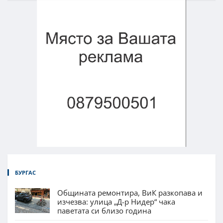
БУРГАС
Общината ремонтира, ВиК разкопава и
изчезва: улица „Д-р Нидер“ чака
паветата си близо година