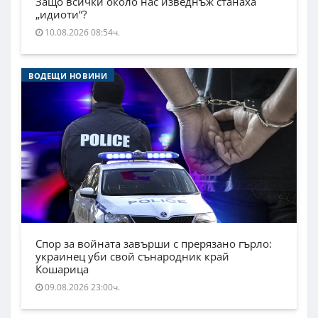
Защо всички около нас изведнъж станаха
„идиоти“?
10.08.2026 08:54ч.
ВОДЕЩИ НОВИНИ
Спор за войната завърши с прерязано гърло:
украинец уби свой сънародник край
Кошарица
09.08.2026 23:00ч.