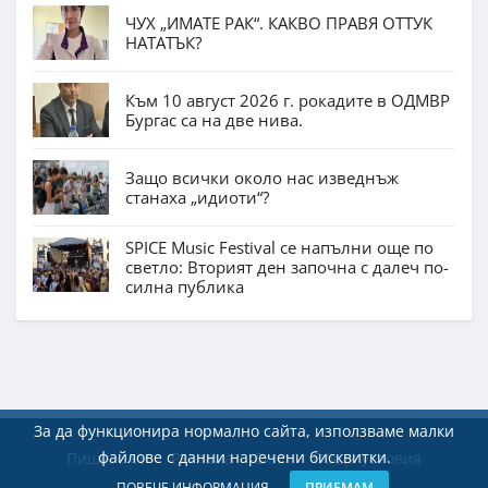
ЧУХ „ИМАТЕ РАК“. КАКВО ПРАВЯ ОТТУК
НАТАТЪК?
Към 10 август 2026 г. рокадите в ОДМВР
Бургас са на две нива.
Защо всички около нас изведнъж
станаха „идиоти“?
SPICE Music Festival се напълни още по
светло: Вторият ден започна с далеч по-
силна публика
За да функционира нормално сайта, използваме малки
файлове с данни наречени бисквитки.
Пишете ни
Реклама
Екип
Общи условия
ПОВЕЧЕ ИНФОРМАЦИЯ
ПРИЕМАМ