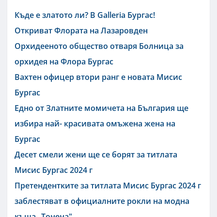
Къде е златото ли? В Galleria Бургас!
Откриват Флората на Лазаровден
Орхидееното общество отваря Болница за
орхидея на Флора Бургас
Вахтен офицер втори ранг е новата Мисис
Бургас
Едно от Златните момичета на България ще
избира най- красивата омъжена жена на
Бургас
Десет смели жени ще се борят за титлата
Мисис Бургас 2024 г
Претендентките за титлата Мисис Бургас 2024 г
заблестяват в официалните рокли на модна
къща „Тонена"