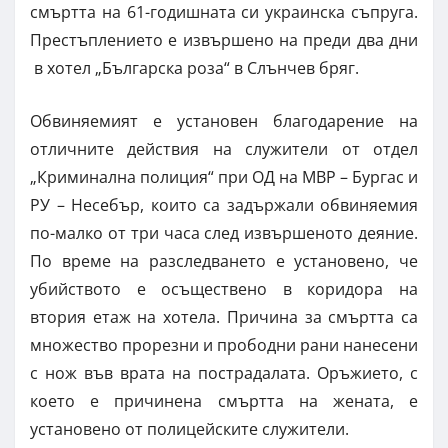
смъртта на 61-годишната си украинска съпруга.
Престъплението е извършено на преди два дни
в хотел „Българска роза“ в Слънчев бряг.
Обвиняемият е установен благодарение на
отличните действия на служители от отдел
„Криминална полиция“ при ОД на МВР – Бургас и
РУ – Несебър, които са задържали обвиняемия
по-малко от три часа след извършеното деяние.
По време на разследването е установено, че
убийството е осъществено в коридора на
втория етаж на хотела. Причина за смъртта са
множество прорезни и прободни рани нанесени
с нож във врата на пострадалата. Оръжието, с
което е причинена смъртта на жената, е
установено от полицейските служители.