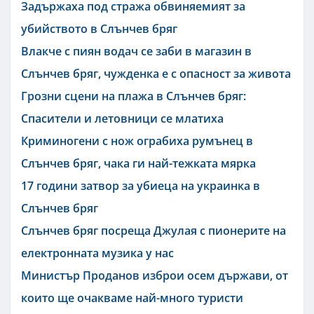
Задържаха под стража обвиняемият за
убийството в Слънчев бряг
Влакче с пиян водач се заби в магазин в
Слънчев бряг, чужденка е с опасност за живота
Грозни сцени на плажа в Слънчев бряг:
Спасители и летовници се млатиха
Криминогени с нож ограбиха румънец в
Слънчев бряг, чака ги най-тежката мярка
17 години затвор за убиеца на украинка в
Слънчев бряг
Слънчев бряг посреща Джулая с пионерите на
електронната музика у нас
Министър Проданов изброи осем държави, от
които ще очакваме най-много туристи