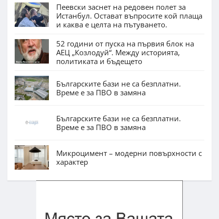
Пеевски заснет на редовен полет за
Истанбул. Остават въпросите кой плаща
и каква е целта на пътуването.
52 години от пуска на първия блок на
АЕЦ „Козлодуй“. Между историята,
политиката и бъдещето
Българските бази не са безплатни.
Време е за ПВО в замяна
Българските бази не са безплатни.
Време е за ПВО в замяна
Микроцимент – модерни повърхности с
характер