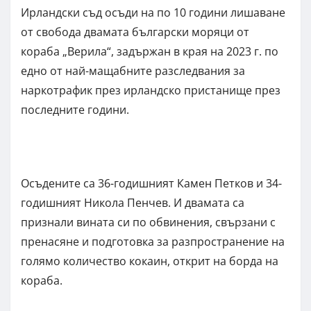
Ирландски съд осъди на по 10 години лишаване
от свобода двамата български моряци от
кораба „Верила“, задържан в края на 2023 г. по
едно от най-мащабните разследвания за
наркотрафик през ирландско пристанище през
последните години.
Осъдените са 36-годишният Камен Петков и 34-
годишният Никола Пенчев. И двамата са
признали вината си по обвинения, свързани с
пренасяне и подготовка за разпространение на
голямо количество кокаин, открит на борда на
кораба.