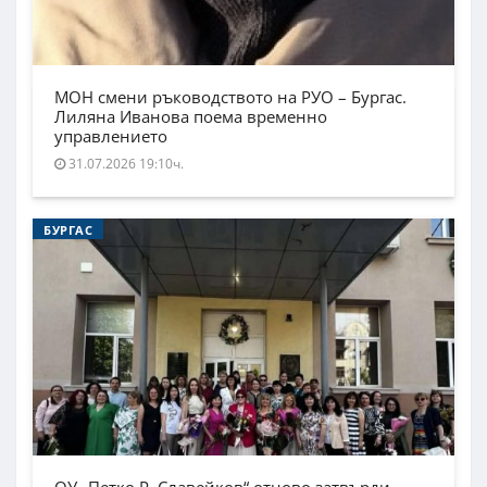
МОН смени ръководството на РУО – Бургас.
Лиляна Иванова поема временно
управлението
31.07.2026 19:10ч.
БУРГАС
ОУ „Петко Р. Славейков“ отново затвърди