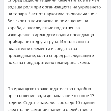
Според съдебните данни Камен Петков е имал
водеща роля при организацията на укриването
на товара. Част от наркотика първоначално е
бил скрит в неизползвани помещения на
кораба, а впоследствие подготвен за
изхвърляне в ирландски води и последващо
прибиране от друга група. Използвани са
плавателни елементи и средства за
проследяване, което според разследващите
показва предварително планирана схема.
По ирландското законодателство подобно
престъпление води до наказание от поне 13
години. Съдът е намалил срока до 10 години
след пълни самопризнания и съдействие от