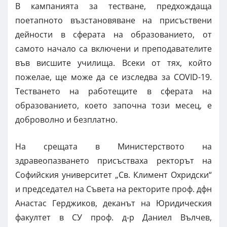
В кампанията за тестване, предхождаща
поетапното възстановяване на присъствени
дейности в сферата на образованието, от
самото начало са включени и преподавателите
във висшите училища. Всеки от тях, който
пожелае, ще може да се изследва за COVID-19.
Тестването на работещите в сферата на
образованието, което започна този месец, е
доброволно и безплатно.
На срещата в Министерството на
здравеопазването присъстваха ректорът на
Софийския университет „Св. Климент Охридски“
и председател на Съвета на ректорите проф. дфн
Анастас Герджиков, деканът на Юридическия
факултет в СУ проф. д-р Даниел Вълчев,