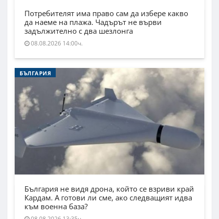
Потребителят има право сам да избере какво
да наеме на плажа. Чадърът не върви
задължително с два шезлонга
08.08.2026 14:00ч.
БЪЛГАРИЯ
България не видя дрона, който се взриви край
Кардам. А готови ли сме, ако следващият идва
към военна база?
08.08.2026 13:35ч.