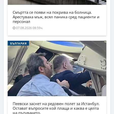
Смъртта се появи на покрива на болница.
Арестуваха мъж, всял паника сред пациенти и
персонал
07.08.2026 08:59ч.
БЪЛГАРИЯ
Пеевски заснет на редовен полет за Истанбул.
Остават въпросите кой плаща и каква е целта
на пътуването.