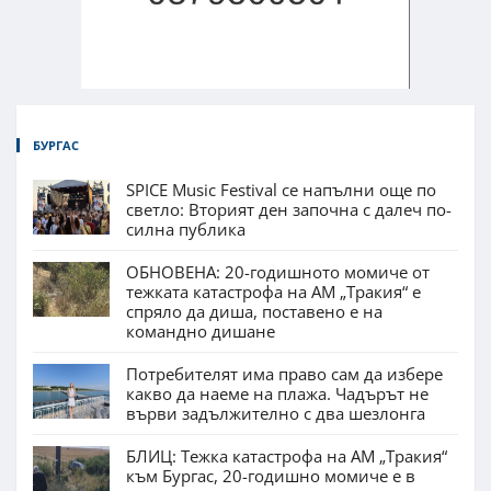
БУРГАС
SPICE Music Festival се напълни още по
светло: Вторият ден започна с далеч по-
силна публика
ОБНОВЕНА: 20-годишното момиче от
тежката катастрофа на АМ „Тракия“ е
спряло да диша, поставено е на
командно дишане
Потребителят има право сам да избере
какво да наеме на плажа. Чадърът не
върви задължително с два шезлонга
БЛИЦ: Тежка катастрофа на АМ „Тракия“
към Бургас, 20-годишно момиче е в