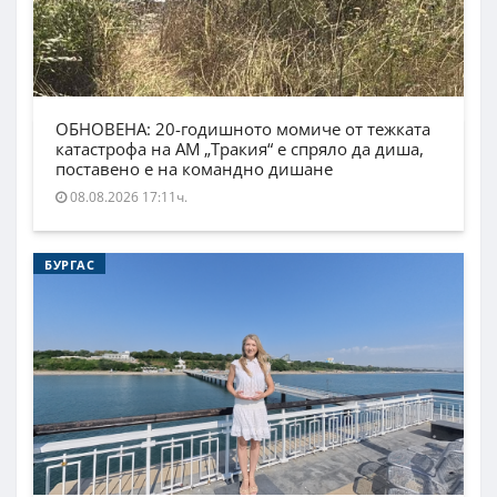
ОБНОВЕНА: 20-годишното момиче от тежката
катастрофа на АМ „Тракия“ е спряло да диша,
поставено е на командно дишане
08.08.2026 17:11ч.
БУРГАС