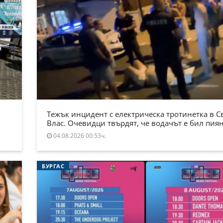
Тежък инцидент с електрическа тротинетка в С
Влас. Очевидци твърдят, че водачът е бил пия
04.08.2026 00:53ч.
БУРГАС