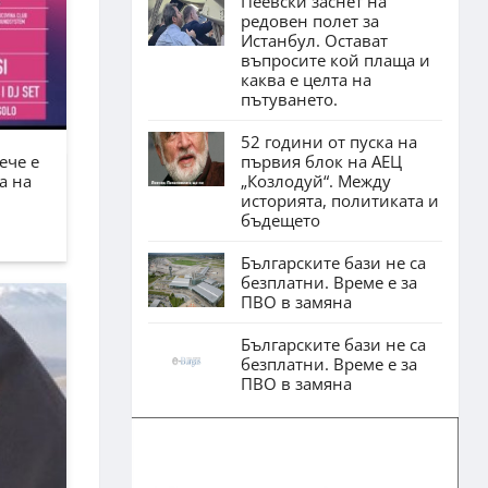
Пеевски заснет на
редовен полет за
Истанбул. Остават
въпросите кой плаща и
каква е целта на
пътуването.
52 години от пуска на
първия блок на АЕЦ
ече е
„Козлодуй“. Между
а на
историята, политиката и
бъдещето
Българските бази не са
безплатни. Време е за
ПВО в замяна
Българските бази не са
безплатни. Време е за
ПВО в замяна