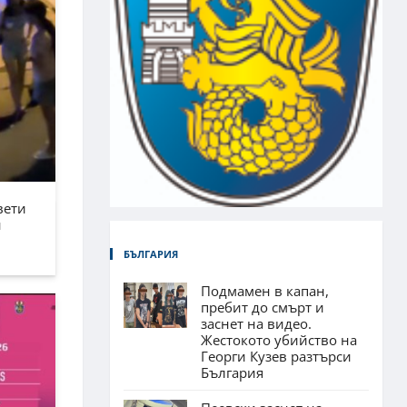
вети
н
БЪЛГАРИЯ
Подмамен в капан,
пребит до смърт и
заснет на видео.
Жестокото убийство на
Георги Кузев разтърси
България