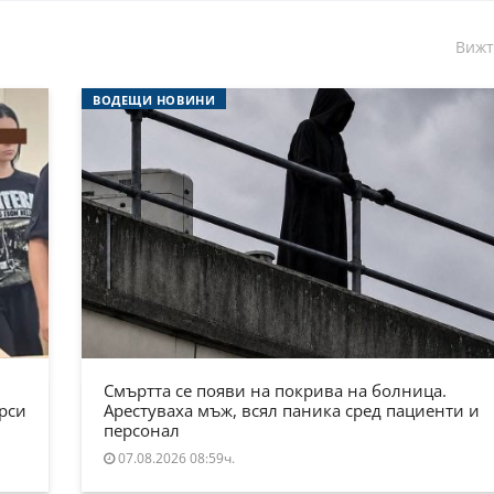
Вижт
ВОДЕЩИ НОВИНИ
Смъртта се появи на покрива на болница.
ърси
Арестуваха мъж, всял паника сред пациенти и
персонал
07.08.2026 08:59ч.