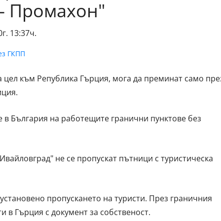
 – Промахон"
г. 13:37ч.
а цел към Република Гърция, мога да преминат само пре
иция.
е в България на работещите гранични пунктове без
Ивайловград" не се пропускат пътници с туристическа
еустановено пропускането на туристи. През граничния
 в Гърция с документ за собственост.