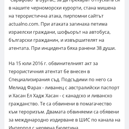
в нашите черноморски курорти, стана мишена
на терористична атака, пирпомни сайтът
actualno.com. При атаката загинаха петима
израелски граждани, шофьорът на автобуса,
български гражданин, и извършителят на
атентата. При инцидента бяха ранени 38 души.
На 15 юли 2016 г. обвинителният акт за
терористичния атентат бе внесен в
Специализирания съд. Подсъдими по него са
Мелиад Фарах - ливанец с австралийски паспорт
и Хасан Ел Хадж Хасан - с канадско и ливанско
гражданство. Те са обвинени в помагачество
към тероризъм. Двамата обвиняеми са обявени
за международно издирване в ШИС по канала на
Интерпол с червена бюлетина.