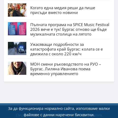
Когато една медия реши да пише
присъди вместо новини
Пълната програма на SPICE Music Festival
2026 вече е тук! Бургас отново ще бъде
музикалната столица на лятото
Ужасяващи подробности за
катастрофата край Бургас: колата се е
движила с около 220 км/ч
МОН смени ръководството на РУО –
Бургас. Лиляна Иванова поема
временно управлението
За да функционира нормално сайта, използваме малки
файлове с данни наречени бисквитки.
Пишете ни
Реклама
Екип
Общи условия