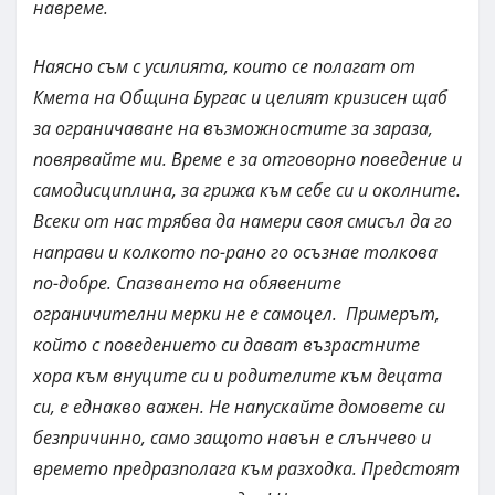
навреме.
Наясно съм с усилията, които се полагат от
Кмета на Община Бургас и целият кризисен щаб
за ограничаване на възможностите за зараза,
повярвайте ми. Време е за отговорно поведение и
самодисциплина, за грижа към себе си и околните.
Всеки от нас трябва да намери своя смисъл да го
направи и колкото по-рано го осъзнае толкова
по-добре. Спазването на обявените
ограничителни мерки не е самоцел. Примерът,
който с поведението си дават възрастните
хора към внуците си и родителите към децата
си, е еднакво важен. Не напускайте домовете си
безпричинно, само защото навън е слънчево и
времето предразполага към разходка. Предстоят