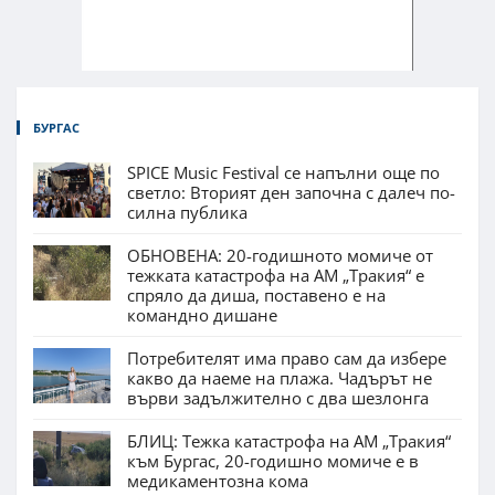
БУРГАС
SPICE Music Festival се напълни още по
светло: Вторият ден започна с далеч по-
силна публика
ОБНОВЕНА: 20-годишното момиче от
тежката катастрофа на АМ „Тракия“ е
спряло да диша, поставено е на
командно дишане
Потребителят има право сам да избере
какво да наеме на плажа. Чадърът не
върви задължително с два шезлонга
БЛИЦ: Тежка катастрофа на АМ „Тракия“
към Бургас, 20-годишно момиче е в
медикаментозна кома