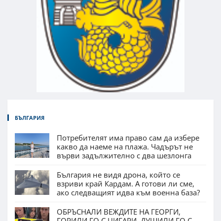
БЪЛГАРИЯ
Потребителят има право сам да избере
какво да наеме на плажа. Чадърът не
върви задължително с два шезлонга
България не видя дрона, който се
взриви край Кардам. А готови ли сме,
ако следващият идва към военна база?
ОБРЪСНАЛИ ВЕЖДИТЕ НА ГЕОРГИ,
ГОРИЛИ ГО С ЦИГАРИ, ДУШИЛИ ГО С