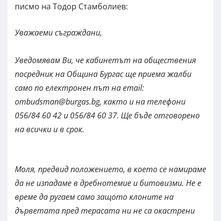
писмо на Тодор Стамболиев:
Уважаеми съграждани,
Уведомявам Ви, че кабинетът на обществения
посредник на Община Бургас ще приема жалби
само по електронен път на email:
ombudsman@burgas.bg
, както и на телефони
056/84 60 42 и 056/84 60 37. Ще бъде отговорено
на всички и в срок.
Моля, предвид положението, в което се намираме
да не изпадаме в дребнотемие и битовизми. Не е
време да ругаем само защото клоните на
дърветата пред терасата ни не са окастрени