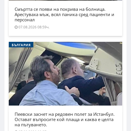
Смъртта се появи на покрива на болница.
Арестуваха мъж, всял паника сред пациенти и
персонал
07.08.2026 08:59ч.
БЪЛГАРИЯ
Пеевски заснет на редовен полет за Истанбул.
Остават въпросите кой плаща и каква е целта
на пътуването.