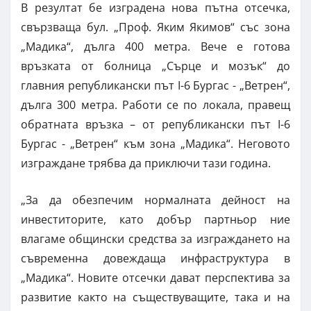
В резултат бе изградена нова пътна отсечка,
свързваща бул. „Проф. Яким Якимов“ със зона
„Мадика“, дълга 400 метра. Вече е готова
връзката от болница „Сърце и мозък“ до
главния републикански път I-6 Бургас - „Ветрен“,
дълга 300 метра. Работи се по локала, правещ
обратната връзка – от републикански път I-6
Бургас - „Ветрен“ към зона „Мадика“. Неговото
изграждане трябва да приключи тази година.
„За да обезпечим нормалната дейност на
инвеститорите, като добър партньор ние
влагаме общински средства за изграждането на
съвременна довеждаща инфраструктура в
„Мадика“. Новите отсечки дават перспектива за
развитие както на съществуващите, така и на