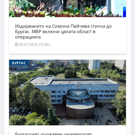
Издирването на Симона Пейчева стигна до
Бургас. МВР включи цялата област в
операцията
30.07.2026 15:28ч.
БУРГАС
Бургаският държавен университет