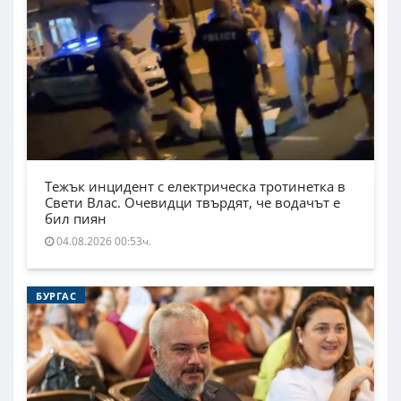
Тежък инцидент с електрическа тротинетка в
Свети Влас. Очевидци твърдят, че водачът е
бил пиян
04.08.2026 00:53ч.
БУРГАС