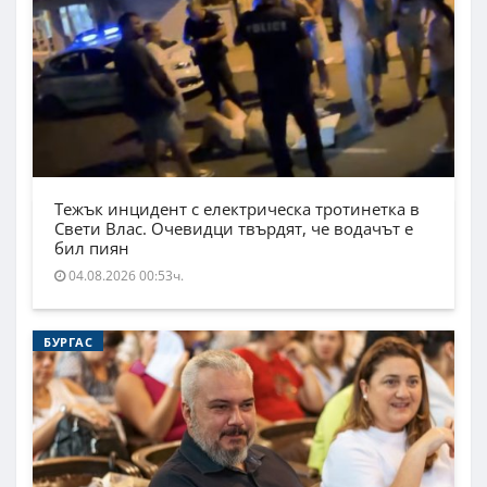
Тежък инцидент с електрическа тротинетка в
Свети Влас. Очевидци твърдят, че водачът е
бил пиян
04.08.2026 00:53ч.
БУРГАС