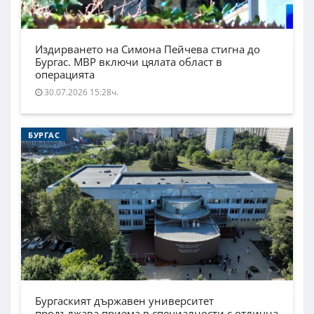
Издирването на Симона Пейчева стигна до
Бургас. МВР включи цялата област в
операцията
30.07.2026 15:28ч.
БУРГАС
Бургаският държавен университет
продължава приема в специалности с отлична