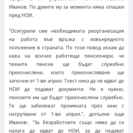
Иванов. По думите му за момента няма опашки
пред НОИ.
"Осигурили сме необходимата реорганизация
на работа във връзка с извънредното
положение в страната. По този повод искам да
кажа на всички работещи пенсионери, че
техните пенсии ще бъдат служебно
преизчислени, което преизчисляване ще
започне от 1-ви април. Тоест нека да не идват до
НОИ да подават документи. Не е нужно,
пенсиите им ще бъдат преизчислени служебно.
Те ще забележат промяната през юни с
натрупване от 1-ви април.", допълни още
Иванов-. "За безработните също няма да се
налага да идват до НОИ, за да подават