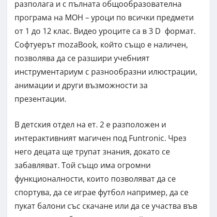
разполага и с пълната общообразователна
програма на МОН – уроци по всички предмети
от 1 до 12 клас. Видео уроците са в 3 D формат.
Софтуерът mozaBook, който също е наличен,
позволява да се разшири учебният
инструментариум с разнообразни илюстрации,
анимации и други възможности за
презентации.
В детския отдел на ет. 2 е разположен и
интерактивният магичен под Funtronic. Чрез
него децата ще трупат знания, докато се
забавляват. Той също има огромни
функционалности, които позволяват да се
спортува, да се играе футбол например, да се
пукат балони със скачане или да се участва във