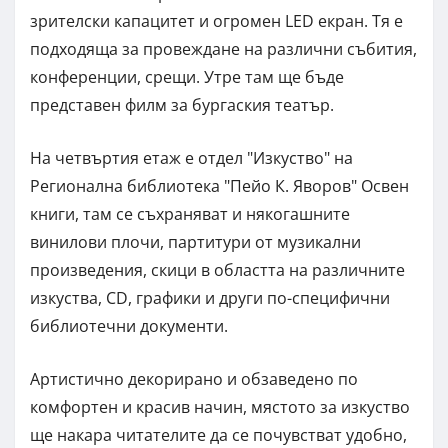
зрителски капацитет и огромен LED екран. Тя е
подходяща за провеждане на различни събития,
конференции, срещи. Утре там ще бъде
представен филм за бургаския театър.
На четвъртия етаж е отдел "Изкуство" на
Регионална библиотека "Пейо К. Яворов" Освен
книги, там се съхраняват и някогашните
винилови плочи, партитури от музикални
произведения, скици в областта на различните
изкуства, СD, графики и други по-специфични
библиотечни документи.
Артистично декорирано и обзаведено по
комфортен и красив начин, мястото за изкуство
ще накара читателите да се почувстват удобно,