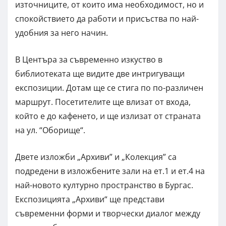
източниците, от които има необходимост, но и
спокойствието да работи и присъства по най-
удобния за него начин.
В Центъра за съвременно изкуство в
библиотеката ще видите две интригуващи
експозиции. Дотам ще се стига по по-различен
маршрут. Посетителите ще влизат от входа,
който е до кафенето, и ще излизат от страната
на ул. “Оборище“.
Двете изложби „Архиви” и „Колекция” са
подредени в изложбените зали на ет.1 и ет.4 на
най-новото културно пространство в Бургас.
Експозицията „Архиви“ ще представи
съвременни форми и творчески диалог между