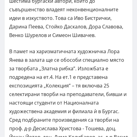
шестима бургаски автори, които до
съвършенство владеят неконвенционалните
идеи в изкуството. Това са Иво Бистрички,
Дарина Пеева, Стойко Даскалов, Дора Славова,
Венко Шурелов и Симеон Шивачев.
В памет на харизматичната художничка Лора
Янева в залата ще се обособи специално място
за творбата „Златна рибка”. Изложбата е
подредена на ет.4. На ет.1 е представена
експозицията „Колекция” – тя включва 25
селектирани творби на преподаватели, бивши и
настоящи студенти от Националната
художествена академия и филиала ѝ в Бургас.
Сред подбраните произведения са творби на
проф. д-р Десислава Христова - Тошева, доц.
Йохан Йотов, доц. Димо Колибаров, ас. д-р Васил