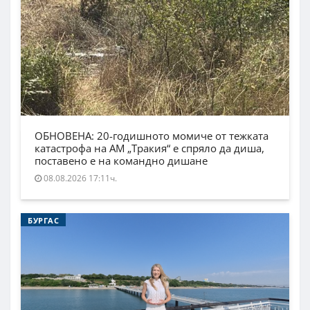
ОБНОВЕНА: 20-годишното момиче от тежката
катастрофа на АМ „Тракия“ е спряло да диша,
поставено е на командно дишане
08.08.2026 17:11ч.
БУРГАС