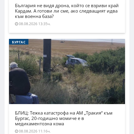
България не видя дрона, който се взриви край
Кардам. А готови ли сме, ако следващият идва
към военна база?
08.08.2026 13:35ч.
БУРГАС
БЛИЦ: Тежка катастрофа на АМ „Тракия“ към
Бургас, 20-годишно момиче е в
медикаментозна кома
08.08.2026 11:16ч.