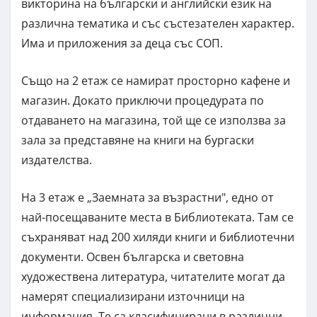
викторина на български и английски език на
различна тематика и със състезателен характер.
Има и приложения за деца със СОП.
Също на 2 етаж се намират просторно кафене и
магазин. Докато приключи процедурата по
отдаването на магазина, той ще се използва за
зала за представяне на книги на бургаски
издателства.
На 3 етаж е „Заемната за възрастни", едно от
най-посещаваните места в Библиотеката. Там се
съхраняват над 200 хиляди книги и библиотечни
документи. Освен българска и световна
художествена литература, читателите могат да
намерят специализирани източници на
информация. Те са класифицирани в различни