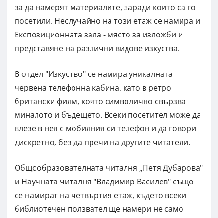
за да намерят материалите, заради които са го
посетили. Неслучайно на този етаж се намира и
Експозиционната зала - място за изложби и
представяне на различни видове изкуства.
В отдел "Изкуство" се намира уникалната
червена телефонна кабина, като в ретро
британски филм, която символично свързва
миналото и бъдещето. Всеки посетител може да
влезе в нея с мобилния си телефон и да говори
дискретно, без да пречи на другите читатели.
Общообразователната читалня „Петя Дубарова"
и Научната читалня "Владимир Василев" също
се намират на четвъртия етаж, където всеки
библиотечен ползвател ще намери не само