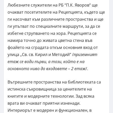
Любезните служители на РБ “П.К. Яворов“ ще
очакват посетителите на Рецепцията, където ще
ги насочват към различните пространства и ще
ги упътват по специалните маршрути, за да се
избегне струпването на хора. Рецепцията се
намира точно до живата цветна стена във
фоайето на сградата откъм основния вход от
улица „Св. св. Кирил и Методий“ /
приземният
етаж се води първи, а този, който е на
основното ниво до входовете – 2 етаж
/.
Вътрешните пространства на библиотеката са
истинска съкровищница за ценителите на
книгите и модерните технологии. Зад всяка
врата ви очакват приятни изненади.
Интериорът е модерен и функционален, в