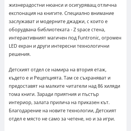
жизнерадостни нюанси и осигуряващ отлична
експонация на книгите. Специално внимание
заслужават и модерните джаджи, с които е
оборудвана библиотеката - Z space стена,
интерактивният магичен под Funtronic, огромен
LED екран и други интересни технологични
решения.
Детският отдел се намира на втория етаж,
където е и Рецепцията. Там се съхраняват и
предоставят на малките читатели над 86 хиляди
тома книги. Заради приятния и пъстър
интериор, залата прилича на приказен кът.
Благодарение на новите технологии, Детският
отдел е място не само за четене, но и за игри.