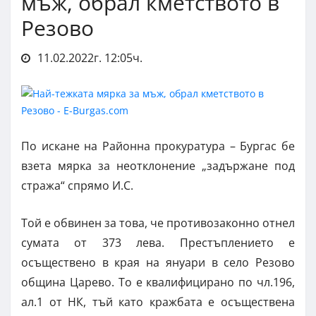
мъж, обрал кметството в
Резово
11.02.2022г. 12:05ч.
По искане на Районна прокуратура – Бургас бе
взета мярка за неотклонение „задържане под
стража“ спрямо И.С.
Той е обвинен за това, че противозаконно отнел
сумата от 373 лева. Престъплението е
осъществено в края на януари в село Резово
община Царево. То е квалифицирано по чл.196,
ал.1 от НК, тъй като кражбата е осъществена