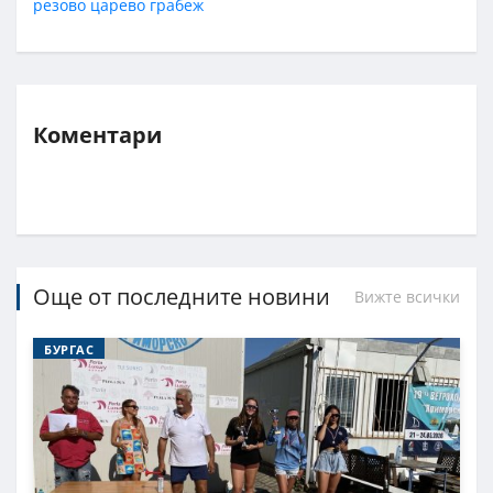
резово
царево
грабеж
Коментари
Още от последните новини
Вижте всички
БУРГАС