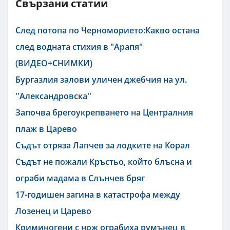
Свързани статии
След потопа по Черноморието:Какво остана
след водната стихия в "Арапя"
(ВИДЕО+СНИМКИ)
Бургазлия залови уличен джебчия на ул.
''Александровска''
Започва брегоукрепването на Централния
плаж в Царево
Съдът отряза Лапчев за лодките на Корал
Съдът не пожали Кръстьо, който блъсна и
ограби мадама в Слънчев бряг
17-годишен загина в катастрофа между
Лозенец и Царево
Криминогени с нож ограбиха румънец в