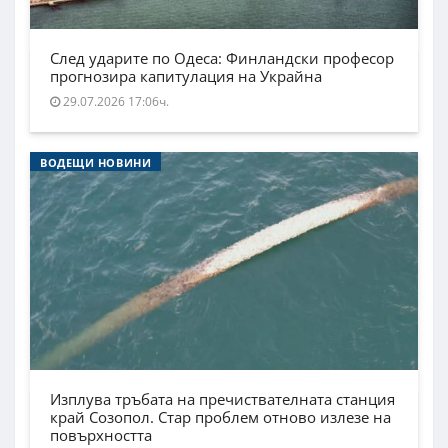
След ударите по Одеса: Финландски професор
прогнозира капитулация на Украйна
29.07.2026 17:06ч.
ВОДЕЩИ НОВИНИ
Изплува тръбата на пречиствателната станция
край Созопол. Стар проблем отново излезе на
повърхността