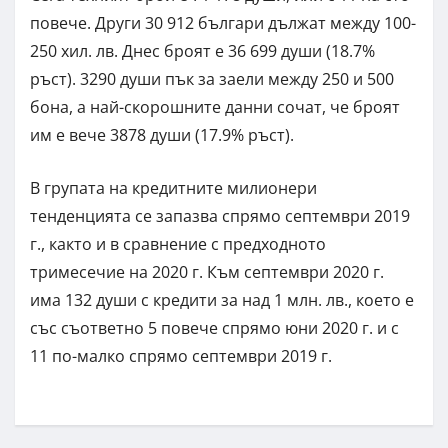
повече. Други 30 912 българи дължат между 100-
250 хил. лв. Днес броят е 36 699 души (18.7%
ръст). 3290 души пък за заели между 250 и 500
бона, а най-скорошните данни сочат, че броят
им е вече 3878 души (17.9% ръст).
В групата на кредитните милионери
тенденцията се запазва спрямо септември 2019
г., както и в сравнение с предходното
тримесечие на 2020 г. Към септември 2020 г.
има 132 души с кредити за над 1 млн. лв., което е
със съответно 5 повече спрямо юни 2020 г. и с
11 по-малко спрямо септември 2019 г.