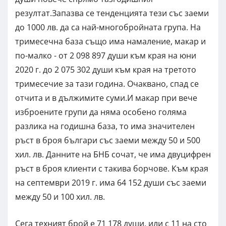
резултат.Запазва се тенденцията тези със заеми
до 1000 лв. да са най-многобройната група. На
тримесечна база също има намаление, макар и
по-малко - от 2 098 897 души към края на юни
2020 г. до 2 075 302 души към края на третото
тримесечие за тази година. Очаквано, спад се
отчита и в дължимите суми.И макар при вече
изброените групи да няма особено голяма
разлика на годишна база, то има значителен
ръст в броя българи със заеми между 50 и 500
хил. лв. Данните на БНБ сочат, че има двуцифрен
ръст в броя клиенти с такива борчове. Към края
на септември 2019 г. има 64 152 души със заеми
между 50 и 100 хил. лв.
Сега техният брой е 71 178 души, или с 11 на сто