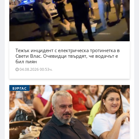
Тежък инцидент с електрическа тротинетка в
Свети Влас. Очевидци твърдят, че водачът е
бил пиян
04.08.2026 00:53ч.
БУРГАС