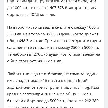
най-голям дял в групата взимат тези с кредити
до 1000 лв. - в нея са 1 407 373 българи с такива
борчове за 407.5 млн. лв.
На второ място са задлъжнелите с между 1000 и
2500 лв. или това са 397 553 души, които дължат
общо 648.7 млн. лв. Трети в разглежданите групи
са клиентите със заеми за между 2500 и 5000 лв.
Те наброяват 270 376 души, които имат заеми на
обща стойност 986.8 млн. лв.
Любопитно е да се отбележи, че само за година
има спад от около 15 на сто в общия брой
задлъжнели от трите групи, пише novini.bg. Към
края на септември 2019 г. има общо 2.3 млн.
българи с борчове до 5000 лв., което е с 242 389
души повече спрямо тазгодишния