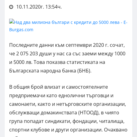
10.11.2020г. 13:54ч.
Последните данни към септември 2020 г. сочат,
че 2 075 203 души у нас са със заеми между 1000
и 5000 лв. Това показва статистиката на
Българската народна банка (БНБ).
В общия брой влизат и самостоятелните
предприемачи като еднолични търговци и
самонаети, както и нетърговските организации,
обслужващи домакинствата (НТООД), в чиято
група попадат синдикати, фондации, читалища,
спортни клубове и други организации. Очаквано