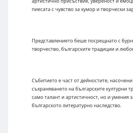
артистично присъствие, увереност и емоци
пиесата с чувство за хумор и творчески за
Представлението беше посрещнато с бурни
творчество, българските традиции и любо
Събитието е част от дейностите, насочени
съхраняването на българските културни тр
само талант и артистичност, но и умения 
българското литературно наследство.