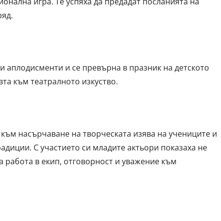
онална игра. Те успяха да предадат посланията на
ряд.
 аплодисменти и се превърна в празник на детското
вта към театралното изкуство.
 към насърчаване на творческата изява на учениците и
адиции. С участието си младите актьори показаха не
за работа в екип, отговорност и уважение към