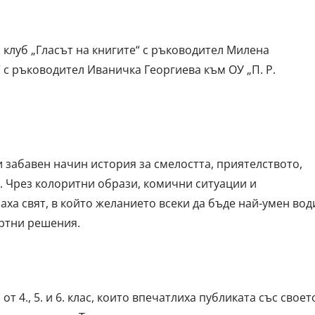
клуб „Гласът на книгите“ с ръководител Милена
с ръководител Иваничка Георгиева към ОУ „П. Р.
 забавен начин история за смелостта, приятелството,
. Чрез колоритни образи, комични ситуации и
ха свят, в който желанието всеки да бъде най-умен вод
артни решения.
т 4., 5. и 6. клас, които впечатлиха публиката със своет