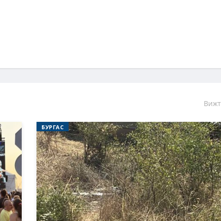
Вижт
БУРГАС