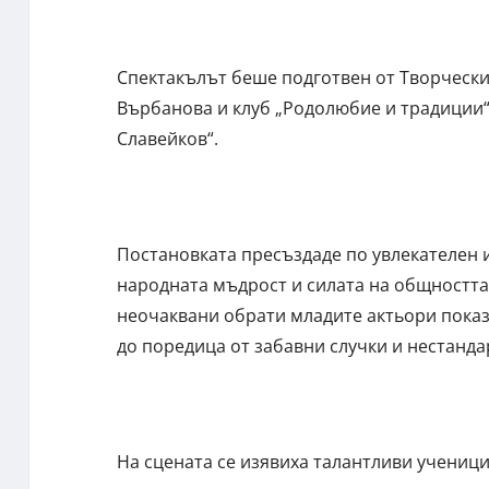
Спектакълът беше подготвен от Творчески 
Върбанова и клуб „Родолюбие и традиции“ 
Славейков“.
Постановката пресъздаде по увлекателен и
народната мъдрост и силата на общността
неочаквани обрати младите актьори показа
до поредица от забавни случки и нестанд
На сцената се изявиха талантливи ученици о