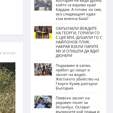
България не видя дрона,
който се взриви край
Кардам. А готови ли сме,
ако следващият идва
към военна база?
ОБРЪСНАЛИ ВЕЖДИТЕ
НА ГЕОРГИ, ГОРИЛИ ГО
С ЦИГАРИ, ДУШИЛИ ГО С
НАЙЛОНОВ ПЛИК.
НАКРАЯ ВЗЕЛИ ПАРИТЕ
МУ И ОТИШЛИ ДА ЯДАТ
е всички
ДЮНЕРИ
Подмамен в капан,
пребит до смърт и
заснет на видео.
Жестокото убийство на
Георги Кузев разтърси
България
Пеевски заснет на
редовен полет за
Истанбул. Остават
въпросите кой плаща и