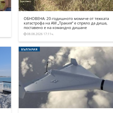
ОБНОВЕНА: 20-годишното момиче от тежката
катастрофа на АМ „Тракия“ е спряло да диша,
поставено е на командно дишане
08.08.2026 17:11ч.
БЪЛГАРИЯ