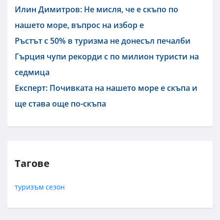
Илин Димитров: Не мисля, че е скъпо по
нашето море, въпрос на избор е
Ръстът с 50% в туризма не донесъл печалби
Гърция чупи рекорди с по милион туристи на
седмица
Експерт: Почивката на нашето море е скъпа и
ще става още по-скъпа
Тагове
туризъм
сезон