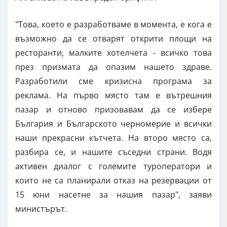
"Това, което е разработваме в момента, е кога е
възможно да се отварят открити площи на
ресторанти, малките хотелчета - всичко това
през призмата да опазим нашето здраве.
Разработили сме кризисна програма за
реклама. На първо място там е вътрешния
пазар и отново призовавам да се избере
България и Българското черномерие и всички
наши прекрасни кътчета. На второ място са,
разбира се, и нашите съседни страни. Водя
активен диалог с големите туроператори и
които не са планирали отказ на резервации от
15 юни насетне за нашия пазар", заяви
министърът.