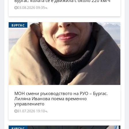
Бургас: колата се е движила с около 220 км/ч
03.08.2026 09:35ч.
БУРГАС
МОН смени ръководството на РУО – Бургас.
Лиляна Иванова поема временно
управлението
31.07.2026 19:10ч.
БУРГАС