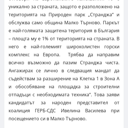
уникално за страната, защото е разположено на
територията на Природен парк „Странджа“ и
обслужва само община Малко Търново. Паркът
е най-голямата защитена територия в България
– площта му е 1% от територията на страната. В
него е най-големият широколистен горски
комплекс на Европа. Трябва да направим
всичко възможно да пазим Странджа чиста.
Ангажирах се лично в следващия мандат да
съдействам за разширение на Клетка 1 в Зона А
и обособяване на площадка за строителни
отпадъци с необходимата техника“. Това заяви
кандидатът за народен представител от
коалиция ГЕРБ-СДС Ивелина Василева при
посещението си в Малко Търново.