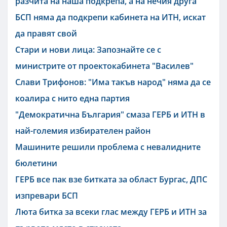
разчита на наша подкрепа, а на нечия друга
БСП няма да подкрепи кабинета на ИТН, искат
да правят свой
Стари и нови лица: Запознайте се с
министрите от проектокабинета "Василев"
Слави Трифонов: "Има такъв народ" няма да се
коалира с нито една партия
"Демократична България" смаза ГЕРБ и ИТН в
най-големия избирателен район
Машините решили проблема с невалидните
бюлетини
ГЕРБ все пак взе битката за област Бургас, ДПС
изпревари БСП
Люта битка за всеки глас между ГЕРБ и ИТН за