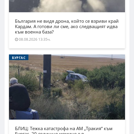
България не видя дрона, който се взриви край
Кардам. А готови ли сме, ако следващият идва
към военна база?
08.08.2026 13:35ч.
БУРГАС
БЛИЦ: Тежка катастрофа на АМ „Тракия“ към
Бургас, 20-годишно момиче е в