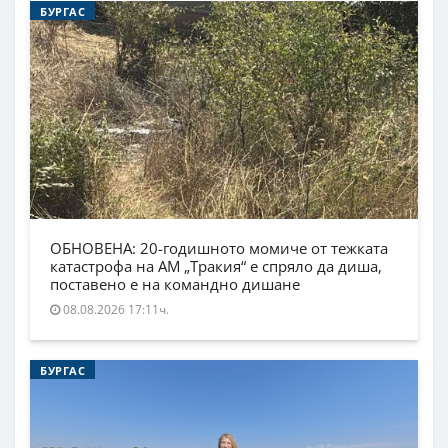
БУРГАС
ОБНОВЕНА: 20-годишното момиче от тежката
катастрофа на АМ „Тракия“ е спряло да диша,
поставено е на командно дишане
08.08.2026 17:11ч.
БУРГАС