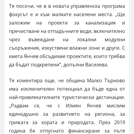
Тя посочи, че в в новата управленска програма
фокусът е и към малките населени места. „Ще
заложим на проекти за канализация и
пречистване на отпадъчните води, включително
чрез въвеждане на локални модулни
съоръжения, изкуствени влажни зони и други. С
кмета Янчев обсъдихме проектите, които трябва
да бъдат подкрепени“, допълни Василева.
Тя коментира още, че община Малко Търново
има изключителен потенциал да бъде една от
най-привлекателните туристически дестинации.
„Радвам се, че с Илиян Янчев мислим
единодушно за развитието на региона, за
грижата за хората и природата. През 2019
година бе отпуснато финансиране за пътя