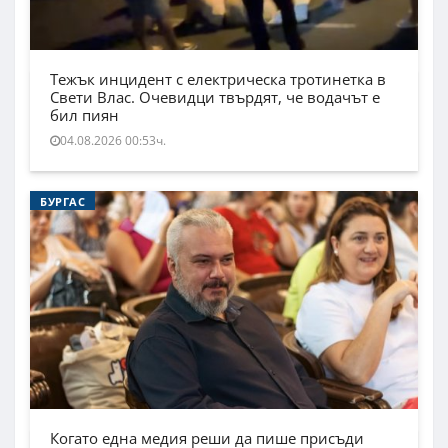
Тежък инцидент с електрическа тротинетка в
Свети Влас. Очевидци твърдят, че водачът е
бил пиян
04.08.2026 00:53ч.
БУРГАС
Когато една медия реши да пише присъди