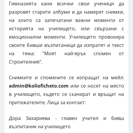
Гимназията кани всички свои ученици да
разровят старите албуми и да намерят снимки,
на които са запечатани важни моменти от
историята на училището, или свързани с
емоционални моменти. Училището провокира
своите бивши възпитаници да изпратят и текст
на тема: "Моят най-ярък спомен от
Строителния".
Снимките и спомените се изпращат на мейл:
admin@kolioficheto.com
или се носят на място
в училището, където се сканират и връщат на
притежателите. Лица за контакт:
Дора Захариева - главен учител и бивш
възпитаник на училището