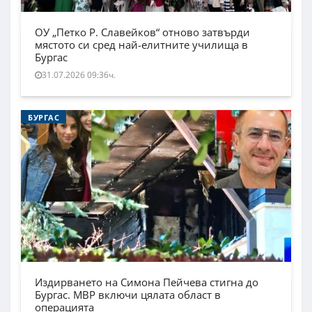
ОУ „Петко Р. Славейков“ отново затвърди
мястото си сред най-елитните училища в
Бургас
31.07.2026 09:36ч.
БУРГАС
Издирването на Симона Пейчева стигна до
Бургас. МВР включи цялата област в
операцията