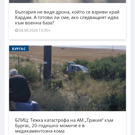
България не видя дрона, който се взриви край
Кардам. А готови ли сме, ако следващият идва
към военна база?
08.08.2026 13:35ч.
БУРГАС
БЛИЦ: Тежка катастрофа на АМ „Тракия“ към
Бургас, 20-годишно момиче е в
медикаментозна кома