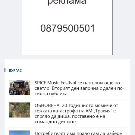
БУРГАС
SPICE Music Festival се напълни още по
светло: Вторият ден започна с далеч по-
силна публика
ОБНОВЕНА: 20-годишното момиче от
тежката катастрофа на АМ „Тракия“ е
спряло да диша, поставено е на
командно дишане
Потребителят има право сам да избере