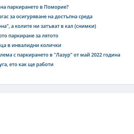
 на паркирането в Поморие?
гас за осигуряване на достъпна среда
а", а колите ни затъват в кал (снимки)
ото паркиране за лятото
еца в инвалидни колички
ема с паркирането в "Лазур" от май 2022 година
га, ето как ще работи