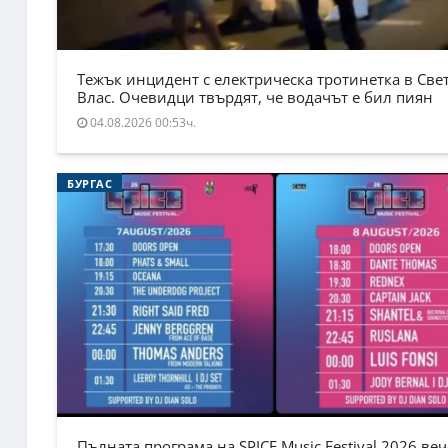
Тежък инцидент с електрическа тротинетка в Све
Влас. Очевидци твърдят, че водачът е бил пиян
04.08.2026 00:53ч.
БУРГАС
Пълната програма на SPICE Music Festival 2026 веч