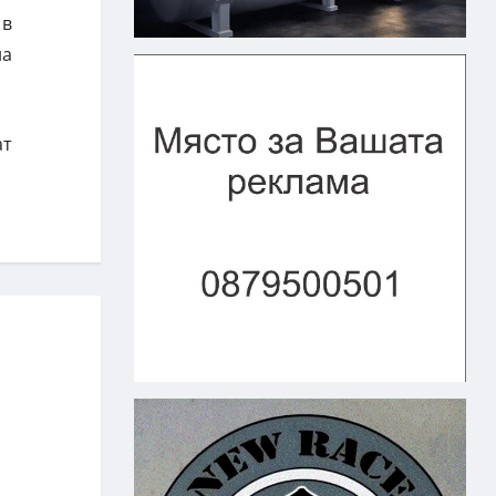
 в
на
ат