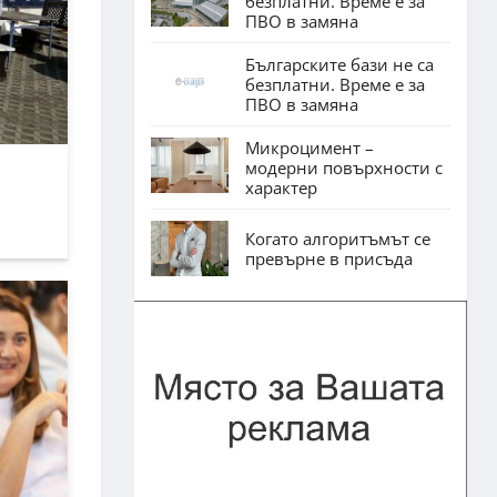
безплатни. Време е за
ПВО в замяна
Българските бази не са
безплатни. Време е за
ПВО в замяна
Микроцимент –
модерни повърхности с
характер
Когато алгоритъмът се
превърне в присъда