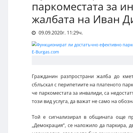
паркоместата за ин
жалбата на Иван 
09.09.2020г. 11:29ч.
Гражданин разпространи жалба до кмет
сблъскал с перипетиите на платеното парк
че паркоместата за инвалиди, са недоста
този вид услуга, да важат не само на обозн
Той е сигнализирал в общината още пре
„Демокрация“, се наложило да паркира, д