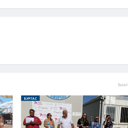
Вижт
БУРГАС