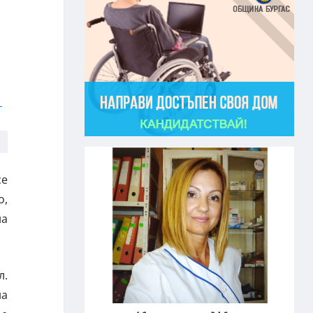
се
о,
на
л.
на