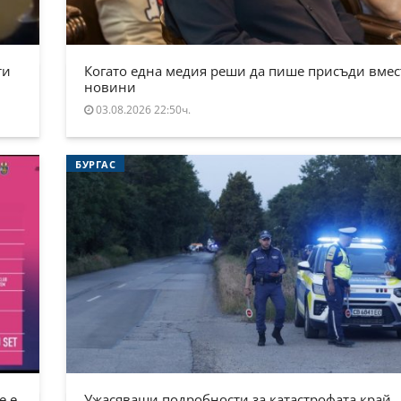
ти
Когато една медия реши да пише присъди вмес
новини
03.08.2026 22:50ч.
БУРГАС
е е
Ужасяващи подробности за катастрофата край