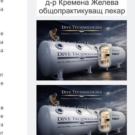
 е
ра
се
на
за
ят
те
 в
че
та
от