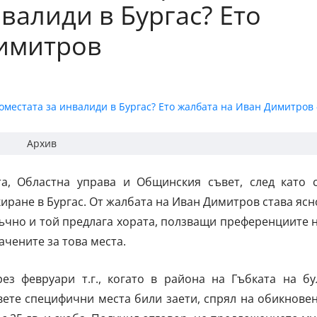
валиди в Бургас? Ето
Димитров
Архив
а, Областна управа и Общинския съвет, след като 
иране в Бургас. От жалбата на Иван Димитров става ясн
тъчно и той предлага хората, ползващи преференциите 
ачените за това места.
з февруари т.г., когато в района на Гъбката на бу
вете специфични места били заети, спрял на обикнове