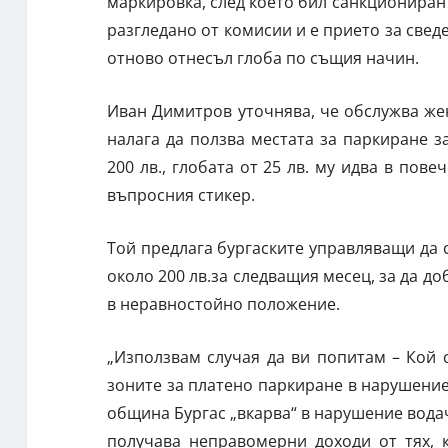
маркировка, след което бил санкциониран 
разгледано от комисии и е прието за свед
отново отнесъл глоба по същия начин.
Иван Димитров уточнява, че обслужва жен
налага да ползва местата за паркиране з
200 лв., глобата от 25 лв. му идва в пов
въпросния стикер.
Той предлага бургаските управляващи да с
около 200 лв.за следващия месец, за да д
в неравностойно положение.
„Използвам случая да ви попитам – Кой с
зоните за платено паркиране в нарушение 
община Бургас „вкарва“ в нарушение водач
получава неправомерни доходи от тях, 