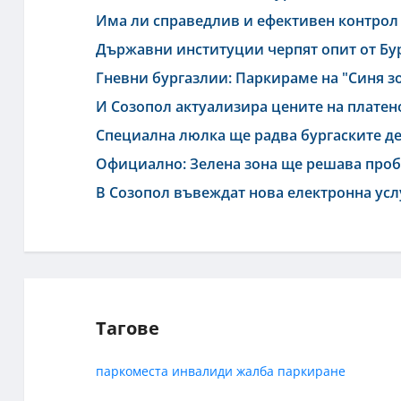
Има ли справедлив и ефективен контрол
Държавни институции черпят опит от Бур
Гневни бургазлии: Паркираме на "Синя зон
И Созопол актуализира цените на платен
Специална люлка ще радва бургаските д
Официално: Зелена зона ще решава пробл
В Созопол въвеждат нова електронна услу
Тагове
паркоместа
инвалиди
жалба
паркиране