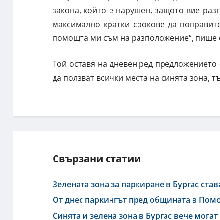
закона, който е нарушен, защото вие раз
максимално кратки срокове да поправите
помощта ми съм на разположение“, пише о
Той оставя на дневен ред предложението 
да ползват всички места на синята зона, т
Свързани статии
Зелената зона за паркиране в Бургас ста
От днес паркингът пред общината в Помо
Синята и зелена зона в Бургас вече могат