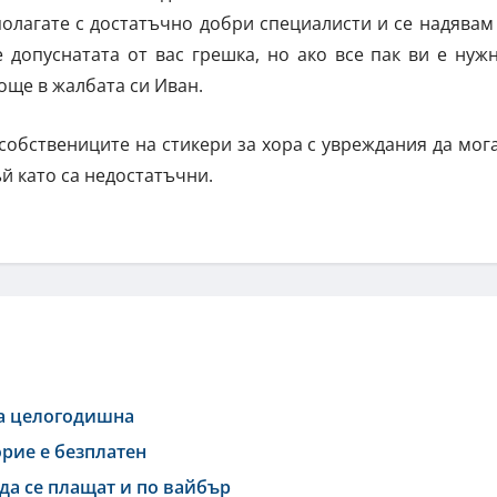
полагате с достатъчно добри специалисти и се надявам
 допуснатата от вас грешка, но ако все пак ви е нуж
ще в жалбата си Иван.
собствениците на стикери за хора с увреждания да мог
ъй като са недостатъчни.
ва целогодишна
рие е безплатен
 да се плащат и по вайбър