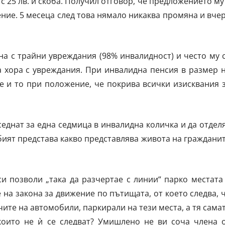
с 25 лв. и скоба. Получил отговор, че предложението му
ение. 5 месеца след това нямало никаква промяна и вче
а с трайни увреждания (98% инвалидност) и често му 
а хора с увреждания. При инвалидна пенсия в размер 
ече и то при положение, че покрива всички изисквания 
еднат за една седмица в инвалидна количка и да отдел
обият представа какво представлява живота на граждани
и позволи „така да разчертае с линии“ парко местата
на закона за движение по пътищата, от което следва, 
ите на автомобили, паркирали на тези места, а тя сама
които не ѝ се следват? Умишлено не ви соча члена 