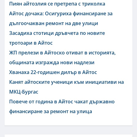
Пиян айтозлия се претрепа с триколка
Айтос дочака: Осигуриха финансиране за
дългоочакван ремонт на две улици
Засадиха стотици дръвчета по новите
тротоари в Айтос
ЖП прелези в Айтоско отиват в историята,
общината изгражда нови надлези
Хванаха 22-годишен дилър в Айтос
Канят айтоските ученици към инициативи на
МКЦ-Бургас
Повече от година в Айтос чакат държавно
финансиране за ремонт на улица