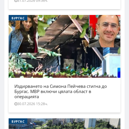
31.07.2026 09:36ч.
БУРГАС
Издирването на Симона Пейчева стигна до
Бургас. МВР включи цялата област в
операцията
30.07.2026 15:28ч.
БУРГАС