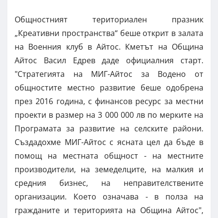
Общностният териториален празник
„Креативни пространства“ беше открит в залата
на Военния клуб в Айтос. Кметът на Община
Айтос Васил Едрев даде официалния старт.
"Стратегията на МИГ-Айтос за Водено от
общностите местно развитие беше одобрена
през 2016 година, с финансов ресурс за местни
проекти в размер на 3 000 000 лв по мерките на
Програмата за развитие на селските райони.
Създадохме МИГ-Айтос с ясната цел да бъде в
помощ на местната общност - на местните
производители, на земеделците, на малкия и
средния бизнес, на неправителствените
организации. Което означава - в полза на
гражданите и територията на Община Айтос",