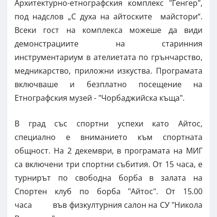
Архитектурно-етнографския комплекс "Генгер",
под надслов „С духа на айтоските майстори“.
Всеки гост на комплекса можеше да види
демонстрациите на старинния
инструментариум в ателиетата по грънчарство,
медникарство, приложни изкуства. Програмата
включваше и безплатно посещение на
Етнографския музей - "Чорбаджийска къща".
В град със спортни успехи като Айтос,
специално е вниманието към спортната
общност. На 2 декември, в програмата на МИГ
са включени три спортни събития. От 15 часа, е
турнирът по свободна борба в залата на
Спортен клуб по борба "Айтос". От 15.00
часа във физкултурния салон на СУ "Никола