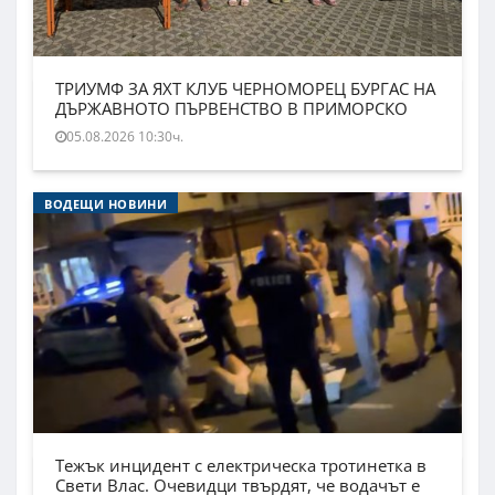
ТРИУМФ ЗА ЯХТ КЛУБ ЧЕРНОМОРЕЦ БУРГАС НА
ДЪРЖАВНОТО ПЪРВЕНСТВО В ПРИМОРСКО
05.08.2026 10:30ч.
ВОДЕЩИ НОВИНИ
Тежък инцидент с електрическа тротинетка в
Свети Влас. Очевидци твърдят, че водачът е