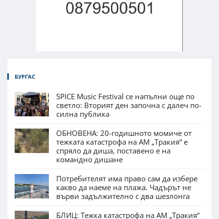
БУРГАС
SPICE Music Festival се напълни още по
светло: Вторият ден започна с далеч по-
силна публика
ОБНОВЕНА: 20-годишното момиче от
тежката катастрофа на АМ „Тракия“ е
спряло да диша, поставено е на
командно дишане
Потребителят има право сам да избере
какво да наеме на плажа. Чадърът не
върви задължително с два шезлонга
БЛИЦ: Тежка катастрофа на АМ „Тракия“