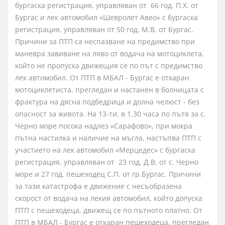
бургаска регистрация, управляван от 66 год. П.Х. от
Бургас и лек автомобил «Шевролет Авео» с бургаска
регистрация, управляван от 50 год. М.В. от Бургас.
Причини за ПТП са неспазване на предимство при
маневра завиване на ляво от водача на мотоциклета,
който не пропуска движещия се по път с предимство
лек автомобил. От ПТП в МБАЛ - Бургас е откаран
мотоциклетиста, прегледан и настанен в болницата с
фрактура на дясна подбедрица и долна челюст - без
опасност за живота. На 13-ти, в 1,30 часа по пътя за с.
Черно море посока надлез «Сарафово», при мокра
пътна настилка и наличие на мъгла, настъпва ПТП с
участието на лек автомобил «Мерцедес» с бургаска
регистрация, управляван от 23 год. Д.В. от с. Черно
море и 27 год. пешеходец С.П. от гр.Бургас. Причини
за тази катастрофа е движение с несъобразена
скорост от водача на лекия автомобил, който допуска
ПТП с пешеходеца, движещ се по пътното платно. От
ПТП в МБАЛ - Бургас е откаран пешеходеца, прегледан