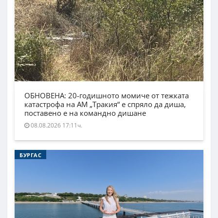
ОБНОВЕНА: 20-годишното момиче от тежката
катастрофа на АМ „Тракия“ е спряло да диша,
поставено е на командно дишане
08.08.2026 17:11ч.
БУРГАС