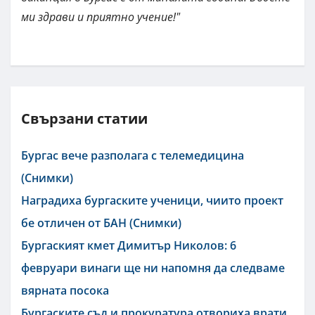
ми здрави и приятно учение!"
Свързани статии
Бургас вече разполага с телемедицина
(Снимки)
Наградиха бургаските ученици, чиито проект
бе отличен от БАН (Снимки)
Бургаският кмет Димитър Николов: 6
февруари винаги ще ни напомня да следваме
вярната посока
Бургаските съд и прокуратура отвориха врати