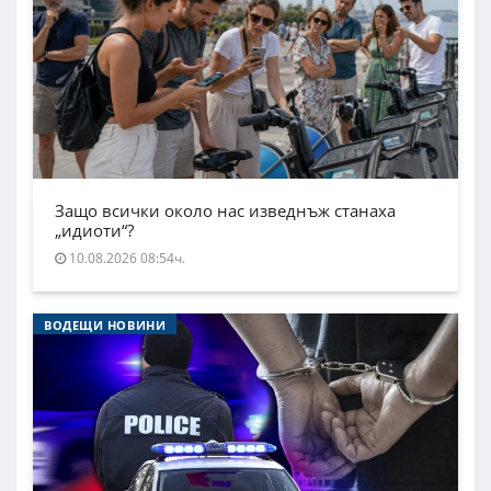
Защо всички около нас изведнъж станаха
„идиоти“?
10.08.2026 08:54ч.
ВОДЕЩИ НОВИНИ