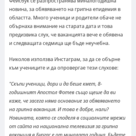
Фейсбук се разпространява миналогодишна
новина, за обявяването на грипна епидемия в
областта. Много ученици и родители обаче не
обърнаха внимание на старата дата и това
предизвика слух, че ваканцията вече е обявена
и следващата седмица ще бъде неучебна.
Николов използва Инстаграм, за да се обърне
към учениците и да опровергае тези слухове:
"Скъпи ученици, дори и да беше кмет, 8-
годишният Апостол Фотев също щеше да ви
каже, че засега няма основание за обявяването
на грипна ваканция. И това е добре, нали?
Новината, която се споделя в социалните мрежи
от сайта на национална телевизия за грипна
ваканция в Бургас е от миналата година. Бъдете