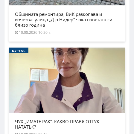
Общината ремонтира, ВиК разкопава и
изчезва: улица „Д-р Нидер“ чака паветата си
близо година
10.08.2026 10:20ч.
БУРГАС
ЧУХ „ИМАТЕ РАК“. КАКВО ПРАВЯ ОТТУК
НАТАТЪК?