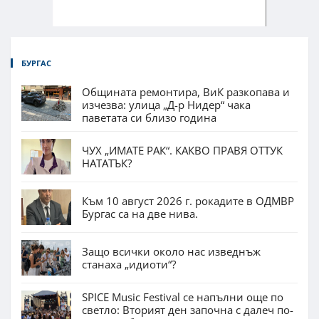
БУРГАС
Общината ремонтира, ВиК разкопава и
изчезва: улица „Д-р Нидер“ чака
паветата си близо година
ЧУХ „ИМАТЕ РАК“. КАКВО ПРАВЯ ОТТУК
НАТАТЪК?
Към 10 август 2026 г. рокадите в ОДМВР
Бургас са на две нива.
Защо всички около нас изведнъж
станаха „идиоти“?
SPICE Music Festival се напълни още по
светло: Вторият ден започна с далеч по-