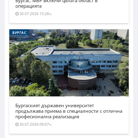
Бургас. МВР включи цялата област в
операцията
30.07.2026 15:28ч.
БУРГАС
Бургаският държавен университет
продължава приема в специалности с отлична
професионална реализация
30.07.2026 09:07ч.