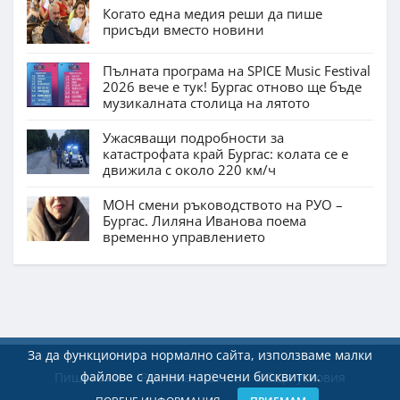
Когато една медия реши да пише
присъди вместо новини
Пълната програма на SPICE Music Festival
2026 вече е тук! Бургас отново ще бъде
музикалната столица на лятото
Ужасяващи подробности за
катастрофата край Бургас: колата се е
движила с около 220 км/ч
МОН смени ръководството на РУО –
Бургас. Лиляна Иванова поема
временно управлението
За да функционира нормално сайта, използваме малки
файлове с данни наречени бисквитки.
Пишете ни
Реклама
Екип
Общи условия