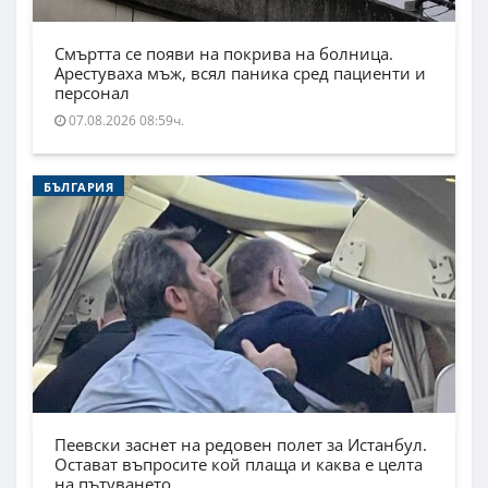
Смъртта се появи на покрива на болница.
Арестуваха мъж, всял паника сред пациенти и
персонал
07.08.2026 08:59ч.
БЪЛГАРИЯ
Пеевски заснет на редовен полет за Истанбул.
Остават въпросите кой плаща и каква е целта
на пътуването.