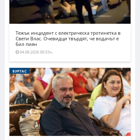
Тежък инцидент с електрическа тротинетка в
Свети Влас. Очевидци твърдят, че водачът е
бил пиян
04.08.2026 00:53ч.
БУРГАС