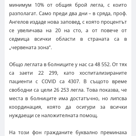
минимум 10% от общия брой легла, с които
разполагат. Само преди два дни – в сряда, проф.
Ангелов издаде нова заповед, с която процентът
се увеличава на 20 на сто, а от повече от
седмица всички области в страната са в
„червената зона“.
Общо леглата в болниците у нас са 48 552. От тях
са заети 22 299, като хоспитализираните
пациенти с COVID са 4307. В същото време
свободни са цели 26 253 легла. Това показва, че
места в болниците има достатъчно, но липсва
координация, която да осигури за всички
нуждаещи се наложителната помощ.
На този фон гражданите буквално преминаха