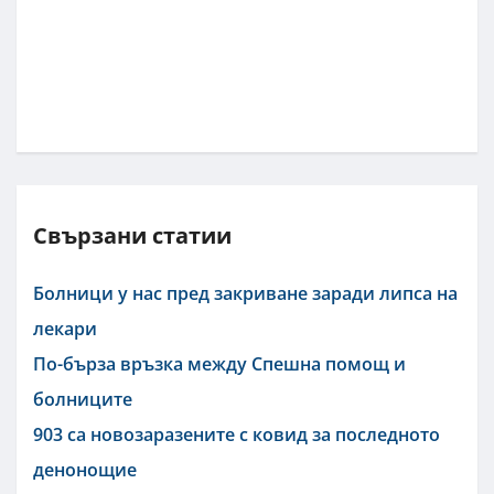
Свързани статии
Болници у нас пред закриване заради липса на
лекари
По-бърза връзка между Спешна помощ и
болниците
903 са новозаразените с ковид за последното
денонощие