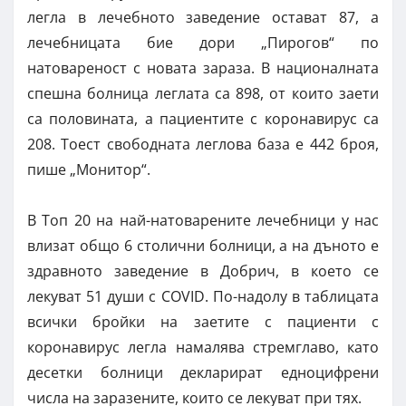
легла в лечебното заведение остават 87, а
лечебницата бие дори „Пирогов“ по
натовареност с новата зараза. В националната
спешна болница леглата са 898, от които заети
са половината, а пациентите с коронавирус са
208. Тоест свободната леглова база е 442 броя,
пише „Монитор“.
В Топ 20 на най-натоварените лечебници у нас
влизат общо 6 столични болници, а на дъното е
здравното заведение в Добрич, в което се
лекуват 51 души с COVID. По-надолу в таблицата
всички бройки на заетите с пациенти с
коронавирус легла намалява стремглаво, като
десетки болници декларират едноцифрени
числа на заразените, които се лекуват при тях.