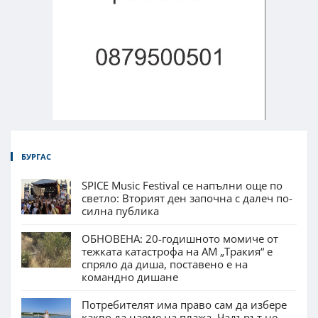
БУРГАС
SPICE Music Festival се напълни още по
светло: Вторият ден започна с далеч по-
силна публика
ОБНОВЕНА: 20-годишното момиче от
тежката катастрофа на АМ „Тракия“ е
спряло да диша, поставено е на
командно дишане
Потребителят има право сам да избере
какво да наеме на плажа. Чадърът не