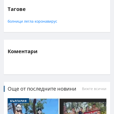
Тагове
болници
легла
коронавирус
Коментари
Още от последните новини
Вижте всички
БЪЛГАРИЯ