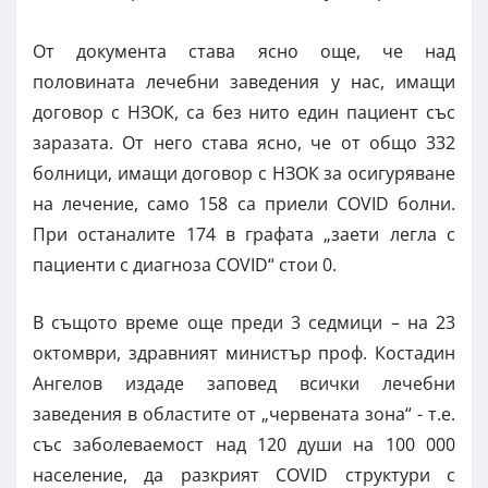
От документа става ясно още, че над
половината лечебни заведения у нас, имащи
договор с НЗОК, са без нито един пациент със
заразата. От него става ясно, че от общо 332
болници, имащи договор с НЗОК за осигуряване
на лечение, само 158 са приели COVID болни.
При останалите 174 в графата „заети легла с
пациенти с диагноза COVID“ стои 0.
В същото време още преди 3 седмици – на 23
октомври, здравният министър проф. Костадин
Ангелов издаде заповед всички лечебни
заведения в областите от „червената зона“ - т.е.
със заболеваемост над 120 души на 100 000
население, да разкрият COVID структури с