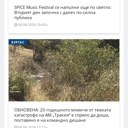
SPICE Music Festival се напълни още по светло:
Вторият ден започна с далеч по-силна
публика
08.08.2026 19:45ч.
БУРГАС
ОБНОВЕНА: 20-годишното момиче от тежката
катастрофа на АМ „Тракия“ е спряло да диша,
поставено е на командно дишане
08.08.2026 17:11ч.