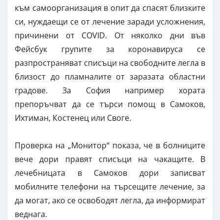
към самоорганизация в опит да спасят близките
си, нуждаещи се от лечение заради усложнения,
причинени от COVID. От няколко дни във
Фейсбук групите за коронавируса се
разпространяват списъци на свободните легла в
близост до пламналите от заразата областни
градове. За София например хората
препоръчват да се търси помощ в Самоков,
Ихтиман, Костенец или Своге.
Проверка на „Монитор“ показа, че в болниците
вече дори правят списъци на чакащите. В
лечебницата в Самоков дори записват
мобилните телефони на търсещите лечение, за
да могат, ако се освободят легла, да информират
веднага.