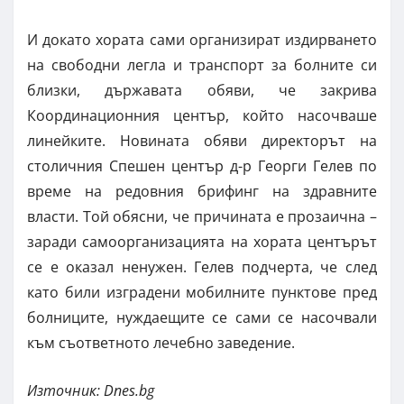
И докато хората сами организират издирването
на свободни легла и транспорт за болните си
близки, държавата обяви, че закрива
Координационния център, който насочваше
линейките. Новината обяви директорът на
столичния Спешен център д-р Георги Гелев по
време на редовния брифинг на здравните
власти. Той обясни, че причината е прозаична –
заради самоорганизацията на хората центърът
се е оказал ненужен. Гелев подчерта, че след
като били изградени мобилните пунктове пред
болниците, нуждаещите се сами се насочвали
към съответното лечебно заведение.
Източник: Dnes.bg