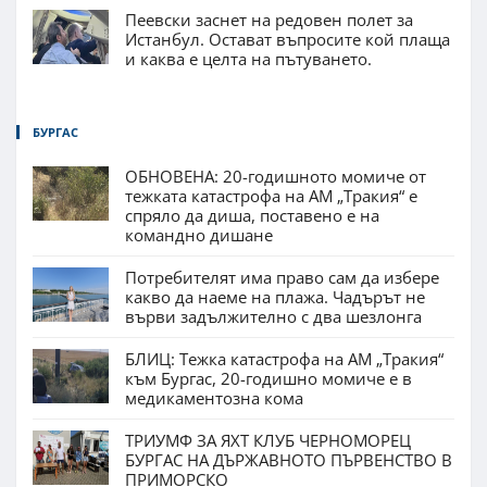
Пеевски заснет на редовен полет за
Истанбул. Остават въпросите кой плаща
и каква е целта на пътуването.
БУРГАС
ОБНОВЕНА: 20-годишното момиче от
тежката катастрофа на АМ „Тракия“ е
спряло да диша, поставено е на
командно дишане
Потребителят има право сам да избере
какво да наеме на плажа. Чадърът не
върви задължително с два шезлонга
БЛИЦ: Тежка катастрофа на АМ „Тракия“
към Бургас, 20-годишно момиче е в
медикаментозна кома
ТРИУМФ ЗА ЯХТ КЛУБ ЧЕРНОМОРЕЦ
БУРГАС НА ДЪРЖАВНОТО ПЪРВЕНСТВО В
ПРИМОРСКО