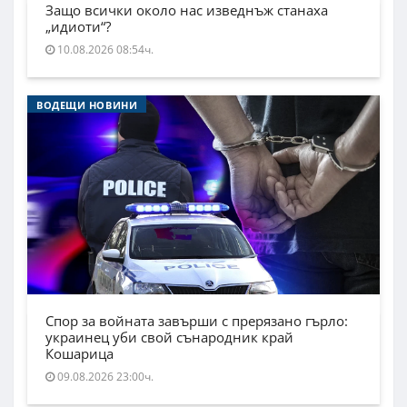
Защо всички около нас изведнъж станаха
„идиоти“?
10.08.2026 08:54ч.
ВОДЕЩИ НОВИНИ
Спор за войната завърши с прерязано гърло:
украинец уби свой сънародник край
Кошарица
09.08.2026 23:00ч.