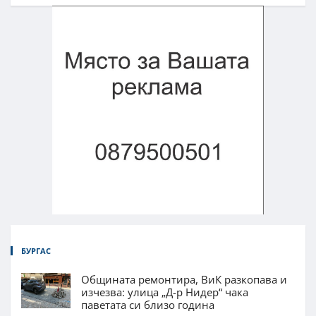
БУРГАС
Общината ремонтира, ВиК разкопава и
изчезва: улица „Д-р Нидер“ чака
паветата си близо година