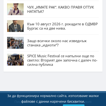
ЧУХ „ИМАТЕ РАК“. КАКВО ПРАВЯ ОТТУК
НАТАТЪК?
Към 10 август 2026 г. рокадите в ОДМВР
Бургас са на две нива.
Защо всички около нас изведнъж
станаха „идиоти“?
SPICE Music Festival се напълни още по
светло: Вторият ден започна с далеч по-
силна публика
За да функционира нормално сайта, използваме малки
файлове с данни наречени бисквитки.
Пишете ни
Реклама
Екип
Общи условия