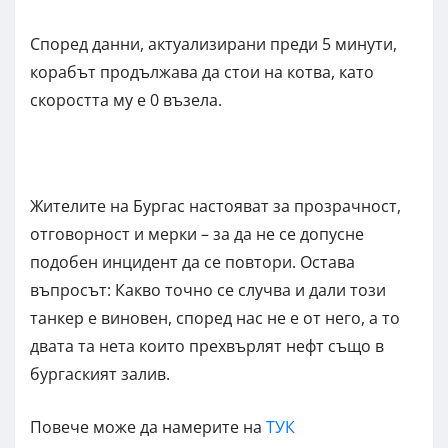
Според данни, актуализирани преди 5 минути,
корабът продължава да стои на котва, като
скоростта му е 0 възела.
Жителите на Бургас настояват за прозрачност,
отговорност и мерки – за да не се допусне
подобен инцидент да се повтори. Остава
въпросът: Какво точно се случва и дали този
танкер е виновен, според нас не е от него, а то
двата та нета които прехвърлят нефт също в
бургаският залив.
Повече може да намерите на
ТУК