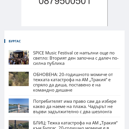
БУРГАС
SPICE Music Festival се напълни още по
светло: Вторият ден започна с далеч по-
силна публика
ОБНОВЕНА: 20-годишното момиче от
тежката катастрофа на АМ „Тракия“ е
спряло да диша, поставено е на
командно дишане
Потребителят има право сам да избере
какво да наеме на плажа. Чадърът не
върви задължително с два шезлонга
БЛИЦ: Тежка катастрофа на АМ „Тракия“
към Бургас, 20-годишно момиче е в