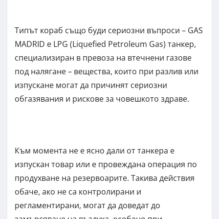
Типът кораб също буди сериозни въпроси – GAS
MADRID е LPG (Liquefied Petroleum Gas) танкер,
специализиран в превоза на втечнени газове
под налягане – вещества, които при разлив или
изпускане могат да причинят сериозни
обгазявания и рискове за човешкото здраве.
Към момента не е ясно дали от танкера е
изпускан товар или е провеждана операция по
продухване на резервоарите. Такива действия
обаче, ако не са контролирани и
регламентирани, могат да доведат до
замърсяване на въздуха, особено при