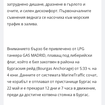
затруднено дишане, дразнене в гърлото и
очите, и силен дискомфорт. Първоначалните
съмнения веднага се насочиха към морския
трафик в залива.
Вниманието бързо бе привлечено от LPG
танкера GAS MADRID, плаващ под либерийски
флаг, който е бил закотвен в района на
Бургаския рейд (Bourgas Anchorage) от 5:33 ч. на
4 юни. Данните от системата MarineTraffic сочат,
че корабът е отплавал от пристанище Бургас на
22 май и е прекарал 12 дни и 7 часа в движение,
преди да достигне котвена стоянка в Бургас.