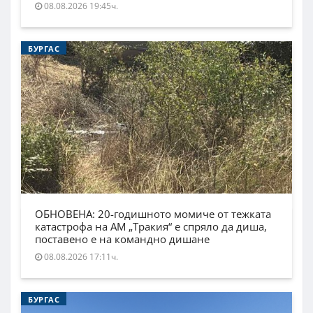
08.08.2026 19:45ч.
БУРГАС
ОБНОВЕНА: 20-годишното момиче от тежката
катастрофа на АМ „Тракия“ е спряло да диша,
поставено е на командно дишане
08.08.2026 17:11ч.
БУРГАС