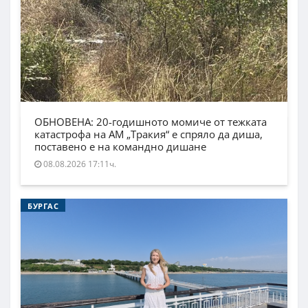
ОБНОВЕНА: 20-годишното момиче от тежката
катастрофа на АМ „Тракия“ е спряло да диша,
поставено е на командно дишане
08.08.2026 17:11ч.
БУРГАС