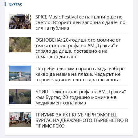
БУРГАС
SPICE Music Festival се напълни още по
светло: Вторият ден започна с далеч по-
силна публика
ОБНОВЕНА: 20-годишното момиче от
тежката катастрофа на АМ „Тракия“ е
спряло да диша, поставено е на
командно дишане
Потребителят има право сам да избере
какво да наеме на плажа. Чадърът не
върви задължително с два шезлонга
БЛИЦ: Тежка катастрофа на АМ „Тракия“
към Бургас, 20-годишно момиче е в
медикаментозна кома
ТРИУМФ ЗА ЯХТ КЛУБ ЧЕРНОМОРЕЦ
БУРГАС НА ДЪРЖАВНОТО ПЪРВЕНСТВО В
ПРИМОРСКО